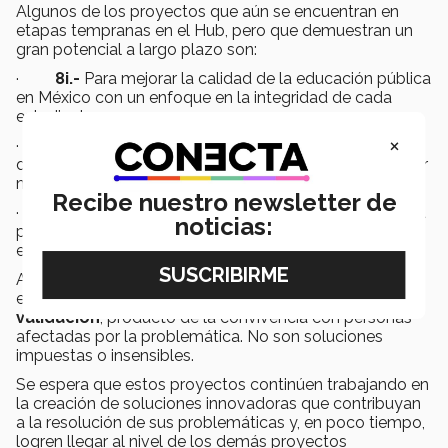
Algunos de los proyectos que aún se encuentran en
etapas tempranas en el Hub, pero que demuestran un
gran potencial a largo plazo son:
·
8i.-
Para mejorar la calidad de la educación pública
en México con un enfoque en la integridad de cada
estudiante
;
×
·
EcusDecus.-
Iniciativa que busca reducir los
desperdicios generados por las cafeterías escolares por
medio de préstamo de vajillas reutilizables; y
Recibe nuestro newsletter de
·
Aura.-
Emprendimiento que brinda herramientas a
noticias:
personas con enfermedades mentales y que busca
educar a la sociedad sobre dicho tema.
Aunque estos proyectos todavía se encuentran en
etapas tempranas de desarrollo, se caracterizan por su
validación
, producto de la convivencia con personas
afectadas por la problemática. No son soluciones
impuestas o insensibles.
Se espera que estos proyectos continúen trabajando en
la creación de soluciones innovadoras que contribuyan
a la resolución de sus problemáticas y, en poco tiempo,
logren llegar al nivel de los demás proyectos