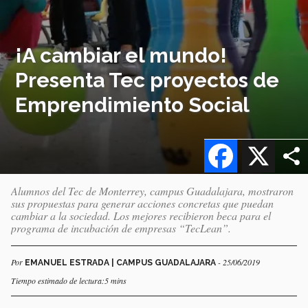
¡A cambiar el mundo!
Presenta Tec proyectos de
Emprendimiento Social
Facebook
X
Alumnos del Tec de Monterrey, campus Guadalajara, mostraron
sus propuestas para generar acciones concretas que puedan
cambiar a la sociedad. Los mejores recibieron beca para el
programa de incubación de empresas “TecLean”.
Por
- 25/06/2019
EMANUEL ESTRADA | CAMPUS GUADALAJARA
Tiempo estimado de lectura:5 mins