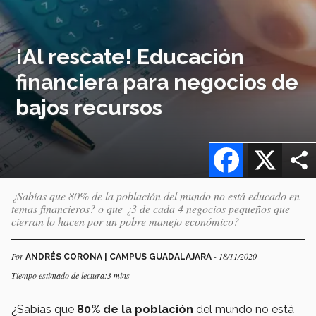
¡Al rescate! Educación
financiera para negocios de
bajos recursos
Facebook
X
¿Sabías que 80% de la población del mundo no está educado en
temas financieros? o que ¿3 de cada 4 negocios pequeños que
cierran lo hacen por un pobre manejo económico?
Por
- 18/11/2020
ANDRÉS CORONA | CAMPUS GUADALAJARA
Tiempo estimado de lectura:3 mins
¿Sabías que
80% de la población
del mundo no está