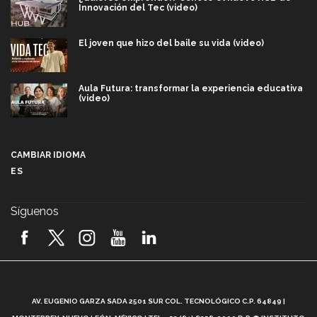
Innovación del Tec (video)
El joven que hizo del baile su vida (video)
Aula Futura: transformar la experiencia educativa
(video)
Más que un festival cultural: así es la magia de
VIBRART 2026 (video)
CAMBIAR IDIOMA
ES
Javier Guzmán: investigación con impacto social
(video)
Síguenos
¡México, en el top del mundial de robótica FIRST
2026! (video)
Vida Tec: Pasión, disciplina y básquetbol, con Gael
Adame (video)
A
AV. EUGENIO GARZA SADA 2501 SUR COL. TECNOLÓGICO C.P. 64849 |
L
¿Cómo es el Modelo Educativo Tec? (video)