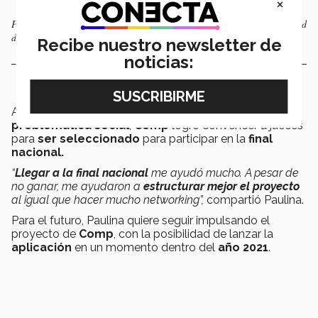
×
Paulina quiere seguir impulsando el proyecto de Comp con la posibilidad
de lanzar la aplicación en un momento dentro del año 2021.
Recibe nuestro newsletter de
noticias:
A pesar de la rapidez de la idea para resolver una
problemática social
,
Comp
logró convencer a jueces
para
ser seleccionado
para participar en la
final
nacional.
“
Llegar a la final nacional
me ayudó mucho. A pesar de
no ganar, me ayudaron a
estructurar mejor el proyecto
al igual que hacer mucho networking”,
compartió Paulina.
Para el futuro, Paulina quiere seguir impulsando el
proyecto de
Comp
, con la posibilidad de lanzar la
aplicación
en un momento dentro del
año
2021
.