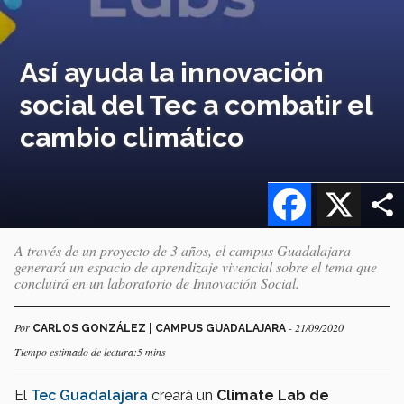
Así ayuda la innovación
social del Tec a combatir el
cambio climático
Facebook
X
A través de un proyecto de 3 años, el campus Guadalajara
generará un espacio de aprendizaje vivencial sobre el tema que
concluirá en un laboratorio de Innovación Social.
Por
- 21/09/2020
CARLOS GONZÁLEZ | CAMPUS GUADALAJARA
Tiempo estimado de lectura:5 mins
El
Tec Guadalajara
creará un
Climate Lab de