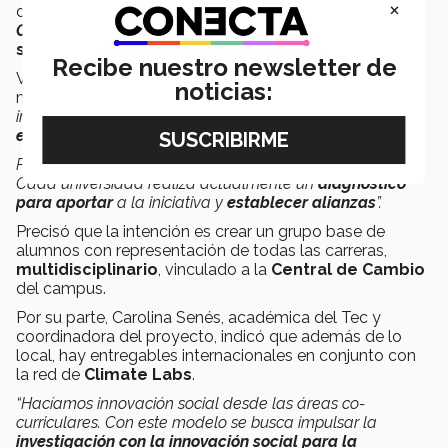
×
dicho espacio es considerado un
Changemaker
Campus
de la red internacional de
emprendimiento
social
Ashoka
.
Recibe nuestro newsletter de
Violeta Sandoval, otra de las líderes Tec del proyecto,
noticias:
mencionó que
“la idea es que
Climate Labs
genere un
impacto en la localidad y la región; es una
iniciativa
expansiva
…
Por eso además del Tec Guadalajara participa la UdeG.
Cada universidad realiza actualmente un
diagnóstico
para aportar
a la iniciativa y
establecer alianzas
”.
Precisó que la intención es crear un grupo base de
alumnos con representación de todas las carreras,
multidisciplinario
, vinculado a la
Central de Cambio
del campus.
Por su parte, Carolina Senés, académica del Tec y
coordinadora del proyecto, indicó que además de lo
local, hay entregables internacionales en conjunto con
la red de
Climate Labs
.
“Hacíamos innovación social desde las áreas co-
curriculares. Con este modelo se busca impulsar la
investigación con la innovación social para la