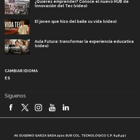
¿Quieres emprender? Conoce el nuevo HUB de
Innovación del Tec (video)
El joven que hizo del baile su vida (video)
Aula Futura: transformar la experiencia educativa
(video)
Más que un festival cultural: así es la magia de
VIBRART 2026 (video)
CAMBIAR IDIOMA
ES
Javier Guzmán: investigación con impacto social
(video)
Síguenos
¡México, en el top del mundial de robótica FIRST
2026! (video)
Vida Tec: Pasión, disciplina y básquetbol, con Gael
Adame (video)
A
AV. EUGENIO GARZA SADA 2501 SUR COL. TECNOLÓGICO C.P. 64849 |
L