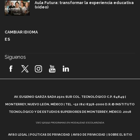
Aula Futura: transformar la experiencia educativa
(video)
Más que un festival cultural: así es la magia de
VIBRART 2026 (video)
CAMBIAR IDIOMA
ES
Javier Guzmán: investigación con impacto social
(video)
Síguenos
¡México, en el top del mundial de robótica FIRST
2026! (video)
Vida Tec: Pasión, disciplina y básquetbol, con Gael
Adame (video)
A
AV. EUGENIO GARZA SADA 2501 SUR COL. TECNOLÓGICO C.P. 64849 |
L
¿Cómo es el Modelo Educativo Tec? (video)
MONTERREY, NUEVO LEÓN, MÉXICO | TEL. +52 (81) 8358-2000 D.R.© INSTITUTO
TECNOLÓGICO Y DE ESTUDIOS SUPERIORES DE MONTERREY, MÉXICO. 2018
Vida Tec: Feminismo e Inteligencia Artificial, Paola
*DEC-520912 PROGRAMAS EN MODALIDAD ESCOLARIZADA.
Ricaurte (video)
AVISO LEGAL
POLÍTICAS DE PRIVACIDAD
AVISO DE PRIVACIDAD
SOBRE EL SITIO