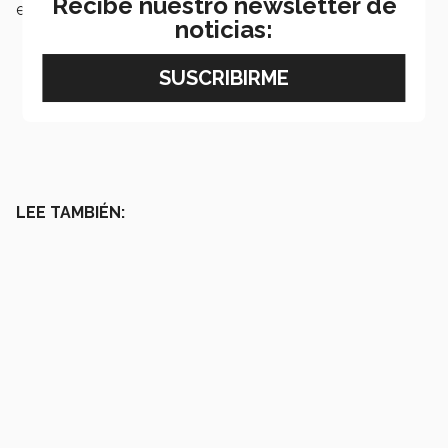
Recibe nuestro newsletter de
económicas, ahorro y créditos personales.
noticias:
LEE TAMBIÉN: