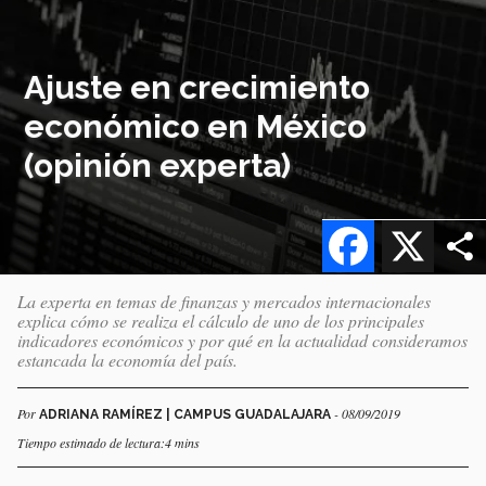
Ajuste en crecimiento
económico en México
(opinión experta)
Facebook
X
La experta en temas de finanzas y mercados internacionales
explica cómo se realiza el cálculo de uno de los principales
indicadores económicos y por qué en la actualidad consideramos
estancada la economía del país.
Por
- 08/09/2019
ADRIANA RAMÍREZ | CAMPUS GUADALAJARA
Tiempo estimado de lectura:4 mins