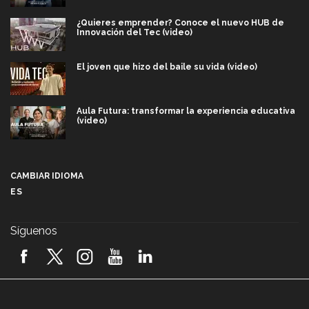
¿Quieres emprender? Conoce el nuevo HUB de
Innovación del Tec (video)
El joven que hizo del baile su vida (video)
Aula Futura: transformar la experiencia educativa
(video)
Más que un festival cultural: así es la magia de
VIBRART 2026 (video)
CAMBIAR IDIOMA
ES
Javier Guzmán: investigación con impacto social
(video)
Síguenos
¡México, en el top del mundial de robótica FIRST
2026! (video)
Vida Tec: Pasión, disciplina y básquetbol, con Gael
Adame (video)