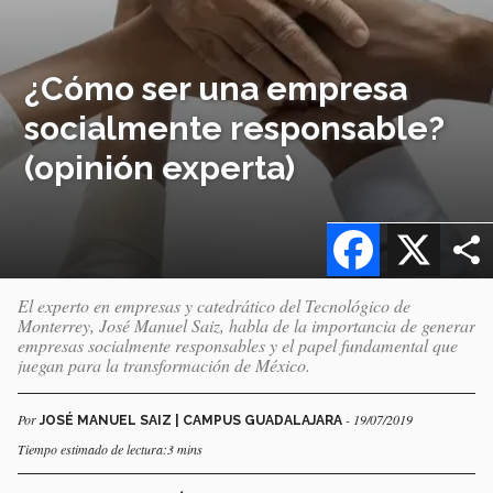
¿Cómo ser una empresa
socialmente responsable?
(opinión experta)
Facebook
X
El experto en empresas y catedrático del Tecnológico de
Monterrey, José Manuel Saiz, habla de la importancia de generar
empresas socialmente responsables y el papel fundamental que
juegan para la transformación de México.
Por
- 19/07/2019
JOSÉ MANUEL SAIZ | CAMPUS GUADALAJARA
Tiempo estimado de lectura:3 mins