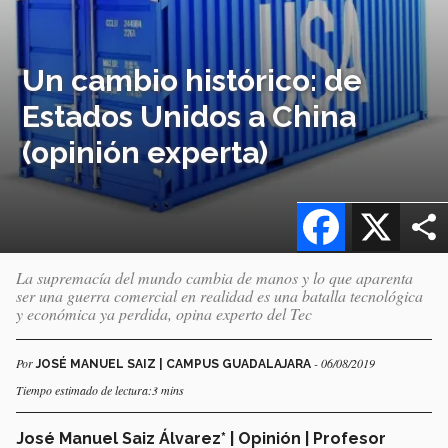
Un cambio histórico: de
Estados Unidos a China
(opinión experta)
Facebook
X
La supremacía del mundo cambia de manos y lo que aparenta
ser una guerra comercial en realidad es una batalla tecnológica
y económica ya perdida, opina experto del Tec
Por
- 06/08/2019
JOSÉ MANUEL SAIZ | CAMPUS GUADALAJARA
Tiempo estimado de lectura:3 mins
José Manuel Saiz Álvarez* | Opinión | Profesor