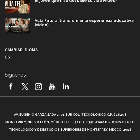
El joven que hizo del baile su vida (video)
Aula Futura: transformar la experiencia educativa
(video)
Más que un festival cultural: así es la magia de
VIBRART 2026 (video)
CAMBIAR IDIOMA
ES
Javier Guzmán: investigación con impacto social
(video)
Síguenos
¡México, en el top del mundial de robótica FIRST
2026! (video)
Vida Tec: Pasión, disciplina y básquetbol, con Gael
Adame (video)
A
AV. EUGENIO GARZA SADA 2501 SUR COL. TECNOLÓGICO C.P. 64849 |
L
¿Cómo es el Modelo Educativo Tec? (video)
MONTERREY, NUEVO LEÓN, MÉXICO | TEL. +52 (81) 8358-2000 D.R.© INSTITUTO
TECNOLÓGICO Y DE ESTUDIOS SUPERIORES DE MONTERREY, MÉXICO. 2018