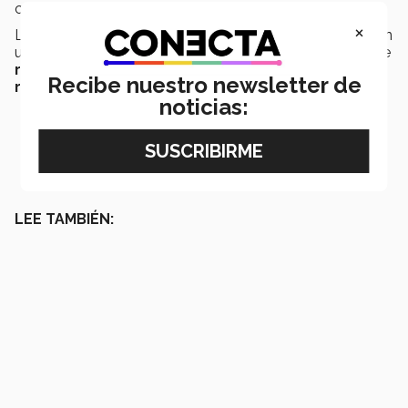
concluyó.
×
Los
Grupos Estudiantiles
en el
Tec de Monterrey
son
una puerta que brinda herramientas a los estudiantes de
resolución de problemas
y habilidades para la
vida
Recibe nuestro newsletter de
real
y
profesional
.
noticias:
LEE TAMBIÉN: