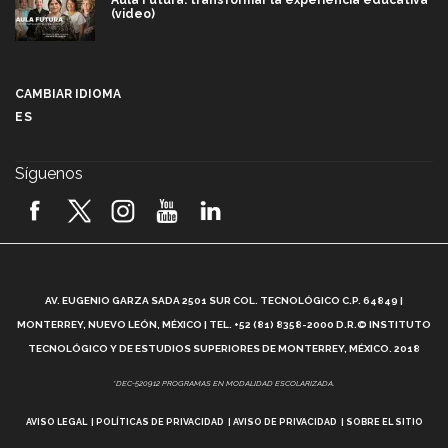
Aula Futura: transformar la experiencia educativa
(video)
Más que un festival cultural: así es la magia de
VIBRART 2026 (video)
CAMBIAR IDIOMA
ES
Javier Guzmán: investigación con impacto social
(video)
Síguenos
¡México, en el top del mundial de robótica FIRST
2026! (video)
Vida Tec: Pasión, disciplina y básquetbol, con Gael
Adame (video)
A
AV. EUGENIO GARZA SADA 2501 SUR COL. TECNOLÓGICO C.P. 64849 |
L
¿Cómo es el Modelo Educativo Tec? (video)
MONTERREY, NUEVO LEÓN, MÉXICO | TEL. +52 (81) 8358-2000 D.R.© INSTITUTO
TECNOLÓGICO Y DE ESTUDIOS SUPERIORES DE MONTERREY, MÉXICO. 2018
Vida Tec: Feminismo e Inteligencia Artificial, Paola
*DEC-520912 PROGRAMAS EN MODALIDAD ESCOLARIZADA.
Ricaurte (video)
AVISO LEGAL
POLÍTICAS DE PRIVACIDAD
AVISO DE PRIVACIDAD
SOBRE EL SITIO