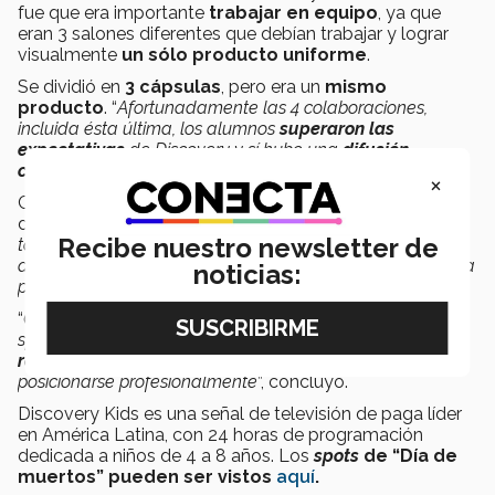
fue que era importante
trabajar en equipo
, ya que
eran 3 salones diferentes que debían trabajar y lograr
visualmente
un sólo producto uniforme
.
Se dividió en
3 cápsulas
, pero era un
mismo
producto
. “
Afortunadamente las 4 colaboraciones,
incluida ésta última, los alumnos
superaron las
expectativas
de Discovery y sí hubo una
difusión
constante en el canal
”, expresó Mastin.
×
Claudia Garza, directora región occidente del
departamento de arte digital del Tec, aseguró que “
por
Recibe nuestro newsletter de
todas las especialidades que existen en la disciplina de
arte digital esto les permite explorar un rol específico en la
noticias:
producción
”.
“
Cada quien elige en qué parte de la producción de los
spots quiere estar, en c
oncept art, como modelador o en
render
. Esto también, como menciona Dorian, les permite
posicionarse profesionalmente
”, concluyó.
Discovery Kids es una señal de televisión de paga líder
en América Latina, con 24 horas de programación
dedicada a niños de 4 a 8 años. Los
spots
de “Día de
muertos” pueden ser vistos
aquí
.