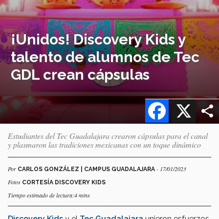
¡Unidos! Discovery Kids y
talento de alumnos de Tec
GDL crean cápsulas
Facebook
X
Estudiantes del Tec Guadalajara crearon cápsulas para el canal
y plasmaron las tradiciones mexicanas con un toque dinámico
Por
- 17/01/2023
CARLOS GONZÁLEZ | CAMPUS GUADALAJARA
Fotos
CORTESÍA DISCOVERY KIDS
Tiempo estimado de lectura:4 mins
Discovery Kids
y el
Tec Guadalajara
unieron esfuerzos