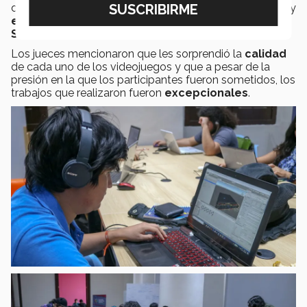
de los patrocinadores. Sin embargo, se realizaron
rifas
y
entregas de kits
para todos los participantes del
Social Game Jam
.
Los jueces mencionaron que les sorprendió la
calidad
de cada uno de los videojuegos y que a pesar de la
presión en la que los participantes fueron sometidos, los
trabajos que realizaron fueron
excepcionales
.