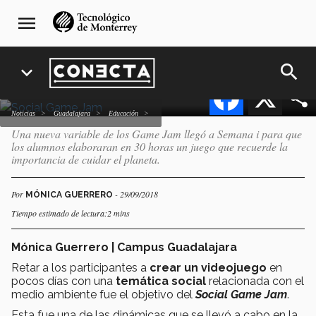
Pasar
navegación
de un videojuego sobre
menu
al
principal
medio ambiente
contenido
principal
search
expand_more
Facebook
X
Noticias
Guadalajara
Educación
Una nueva variable de los Game Jam llegó a Semana i para que
los alumnos elaboraran en 30 horas un juego que recuerde la
importancia de cuidar el planeta.
Por
- 29/09/2018
MÓNICA GUERRERO
Tiempo estimado de lectura:2 mins
Mónica Guerrero
| Campus Guadalajara
Retar a los participantes a
crear un videojuego
en
pocos días con una
temática social
relacionada con el
medio ambiente fue el objetivo del
Social Game Jam
.
Esta fue una de las dinámicas que se llevó a cabo en la