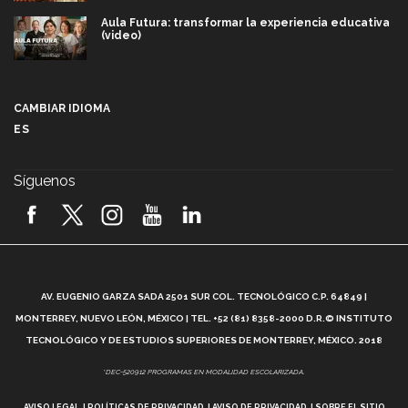
Aula Futura: transformar la experiencia educativa
(video)
Más que un festival cultural: así es la magia de
VIBRART 2026 (video)
CAMBIAR IDIOMA
ES
Javier Guzmán: investigación con impacto social
(video)
Síguenos
¡México, en el top del mundial de robótica FIRST
2026! (video)
Vida Tec: Pasión, disciplina y básquetbol, con Gael
Adame (video)
A
AV. EUGENIO GARZA SADA 2501 SUR COL. TECNOLÓGICO C.P. 64849 |
L
¿Cómo es el Modelo Educativo Tec? (video)
MONTERREY, NUEVO LEÓN, MÉXICO | TEL. +52 (81) 8358-2000 D.R.© INSTITUTO
TECNOLÓGICO Y DE ESTUDIOS SUPERIORES DE MONTERREY, MÉXICO. 2018
Vida Tec: Feminismo e Inteligencia Artificial, Paola
*DEC-520912 PROGRAMAS EN MODALIDAD ESCOLARIZADA.
Ricaurte (video)
AVISO LEGAL
POLÍTICAS DE PRIVACIDAD
AVISO DE PRIVACIDAD
SOBRE EL SITIO