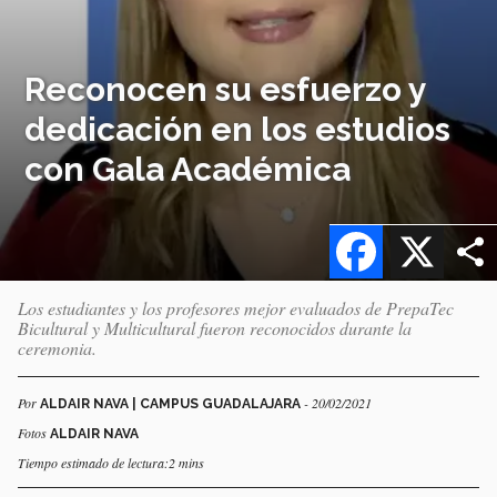
Reconocen su esfuerzo y
dedicación en los estudios
con Gala Académica
Facebook
X
Los estudiantes y los profesores mejor evaluados de PrepaTec
Bicultural y Multicultural fueron reconocidos durante la
ceremonia.
Por
- 20/02/2021
ALDAIR NAVA | CAMPUS GUADALAJARA
Fotos
ALDAIR NAVA
Tiempo estimado de lectura:2 mins