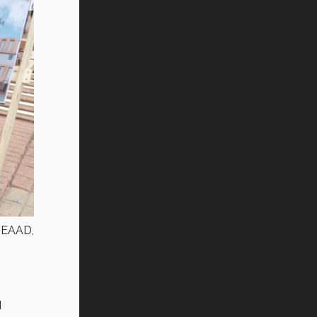
a EAAD,
d