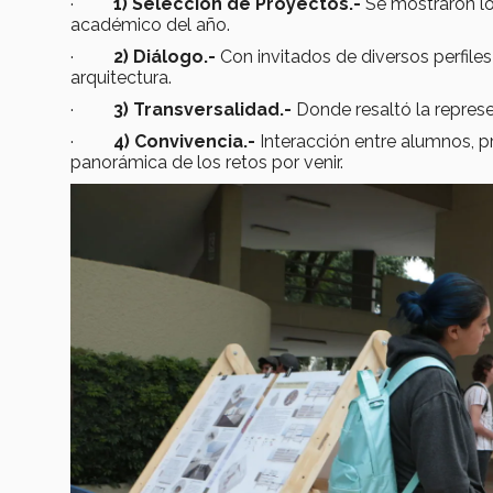
·
1) Selección de Proyectos.-
Se mostraron lo
académico del año.
·
2) Diálogo.-
Con invitados de diversos perfile
arquitectura.
·
3) Transversalidad.-
Donde resaltó la represe
·
4) Convivencia.-
Interacción entre alumnos, pro
panorámica de los retos por venir.