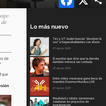
logo
n de
Lo más nuevo
Tec y UT Austin buscan "devolver la
voz" a hispanohablantes con afasia
05 Agosto 2026
os de
El escritor que dice que la derrota
también merece ser contada
-
05 Agosto 2026
d
que
Entre miles: mexicana gana beca de
maestría Erasmus Mundus LIVE
esión
05 Agosto 2026
Movilidad y robots: sonorenses
colaboran en proyectos de
investigación