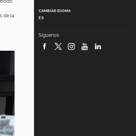
eriodo
Más que un festival cultural: así es
la magia de VIBRART 2026 (video)
CAMBIAR IDIOMA
s de la
ES
Javier Guzmán: investigación con
impacto social (video)
Síguenos
¡México, en el top del mundial de
robótica FIRST 2026! (video)
Vida Tec: Pasión, disciplina y
básquetbol, con Gael Adame
(video)
¿Cómo es el Modelo Educativo
Tec? (video)
Vida Tec: Feminismo e Inteligencia
Artificial, Paola Ricaurte (video)