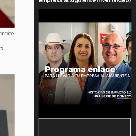
empresa al siguiente nivel (video)
ermite
un