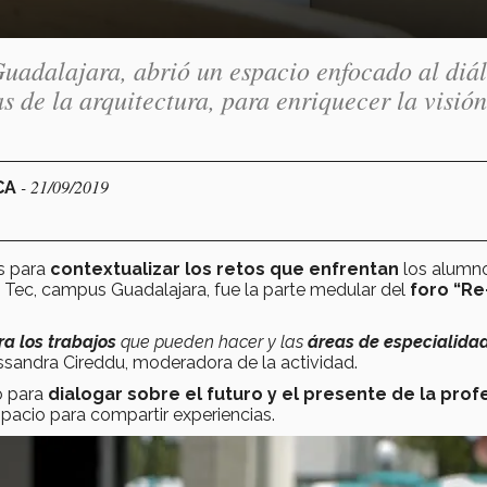
uadalajara, abrió un espacio enfocado al diá
as de la arquitectura, para enriquecer la visió
- 21/09/2019
 CA
s para
contextualizar los
retos que enfrentan
los alumn
l Tec, campus Guadalajara, fue la parte medular del
foro “Re
a los trabajos
que pueden hacer y las
áreas de especialida
ssandra Cireddu, moderadora de la actividad.
to para
dialogar sobre el futuro y el presente de la prof
spacio para compartir experiencias.