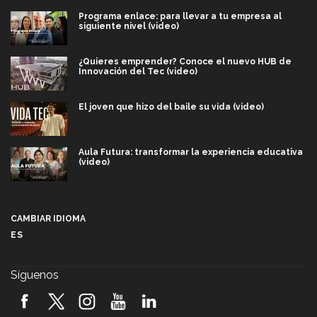
Programa enlace: para llevar a tu empresa al
siguiente nivel (video)
¿Quieres emprender? Conoce el nuevo HUB de
Innovación del Tec (video)
El joven que hizo del baile su vida (video)
Aula Futura: transformar la experiencia educativa
(video)
Más que un festival cultural: así es la magia de
VIBRART 2026 (video)
CAMBIAR IDIOMA
ES
Javier Guzmán: investigación con impacto social
(video)
Síguenos
¡México, en el top del mundial de robótica FIRST
2026! (video)