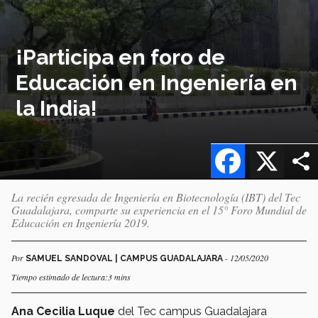
¡Participa en foro de
Educación en Ingeniería en
la India!
Facebook
X
La recién egresada de Ingeniería en Biotecnología (IBT) del Tec
Guadalajara, comparte su experiencia en el 15° Foro Mundial de
Educación en Ingeniería 2019.
Por
- 12/05/2020
SAMUEL SANDOVAL | CAMPUS GUADALAJARA
Tiempo estimado de lectura:3 mins
Ana Cecilia Luque
del Tec campus Guadalajara