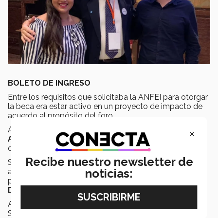
BOLETO DE INGRESO
Entre los requisitos que solicitaba la ANFEI para otorgar
la beca era estar activo en un proyecto de impacto de
acuerdo al propósito del foro.
Ana Cecilia colabora en la
Secretaría de Medio
×
Ambiente y Desarrollo Territorial (SEMADET)
,
donde investiga el desperdicio de alimento en Jalisco.
Recibe nuestro newsletter de
Se encuentra involucrada en dicho proyecto desde
noticias:
antes de su graduación, lo que la motivó a redactar su
postulación para el foro, cuya temática era el
Desarrollo Sostenible.
Actualmente, Luque realiza colaboraciones para
SEMADET y tiene planes de realizar una maestría en