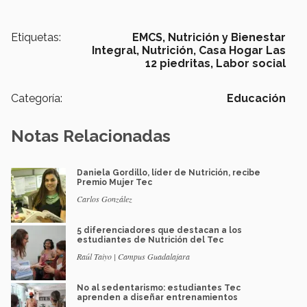
Etiquetas:
EMCS,
Nutrición y Bienestar
Integral,
Nutrición,
Casa Hogar Las
12 piedritas,
Labor social
Categoría:
Educación
Notas Relacionadas
Daniela Gordillo, líder de Nutrición, recibe
Premio Mujer Tec
Carlos González
5 diferenciadores que destacan a los
estudiantes de Nutrición del Tec
Raúl Taiyo | Campus Guadalajara
No al sedentarismo: estudiantes Tec
aprenden a diseñar entrenamientos