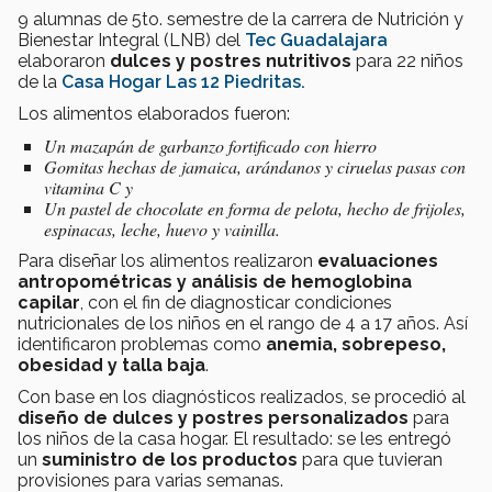
9 alumnas de 5to. semestre de la carrera de
Nutrición y
Bienestar Integral (LNB) del
Tec Guadalajara
elaboraron
dulces y postres nutritivos
para 22 niños
de la
Casa Hogar Las 12
Piedritas
.
Los alimentos elaborados fueron:
Un mazapán de garbanzo fortificado con hierro
Gomitas hechas de jamaica, arándanos y ciruelas pasas con
vitamina C y
Un pastel de chocolate en forma de pelota, hecho de frijoles,
espinacas, leche, huevo y vainilla.
Para diseñar los alimentos realizaron
evaluaciones
antropométricas y análisis de hemoglobina
capilar
, con el fin de diagnosticar condiciones
nutricionales de los niños en el rango de 4 a 17 años. Así
identificaron problemas como
anemia, sobrepeso,
obesidad y talla baja
.
Con base en los diagnósticos realizados, se procedió al
diseño de dulces y postres personalizados
para
los niños de la casa hogar. El resultado: se les entregó
un
suministro de los productos
para que tuvieran
provisiones para varias semanas.