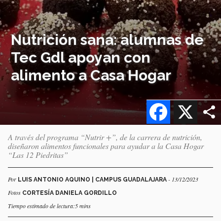
Nutrición sana: alumnas de
Tec Gdl apoyan con
alimento a Casa Hogar
Facebook
X
A través del programa “Nutrir +”, de la carrera de nutrición,
diseñaron alimentos funcionales para ayudar a la Casa Hogar
“Las 12 Piedritas”
Por
- 13/12/2023
LUIS ANTONIO AQUINO | CAMPUS GUADALAJARA
Fotos
CORTESÍA DANIELA GORDILLO
Tiempo estimado de lectura:5 mins