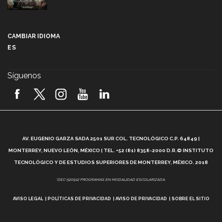
Más que un festival cultural: así es la magia de
VIBRART 2026 (video)
CAMBIAR IDIOMA
ES
Javier Guzmán: investigación con impacto social
(video)
Síguenos
¡México, en el top del mundial de robótica FIRST
2026! (video)
Vida Tec: Pasión, disciplina y básquetbol, con Gael
Adame (video)
A
AV. EUGENIO GARZA SADA 2501 SUR COL. TECNOLÓGICO C.P. 64849 |
L
¿Cómo es el Modelo Educativo Tec? (video)
MONTERREY, NUEVO LEÓN, MÉXICO | TEL. +52 (81) 8358-2000 D.R.© INSTITUTO
TECNOLÓGICO Y DE ESTUDIOS SUPERIORES DE MONTERREY, MÉXICO. 2018
Vida Tec: Feminismo e Inteligencia Artificial, Paola
*DEC-520912 PROGRAMAS EN MODALIDAD ESCOLARIZADA.
Ricaurte (video)
AVISO LEGAL
POLÍTICAS DE PRIVACIDAD
AVISO DE PRIVACIDAD
SOBRE EL SITIO