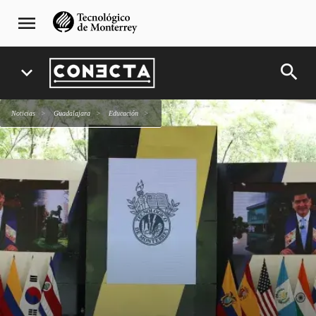
Pasar
navegación
menu
al
principal
contenido
principal
search
expand_more
Noticias
Guadalajara
Educación