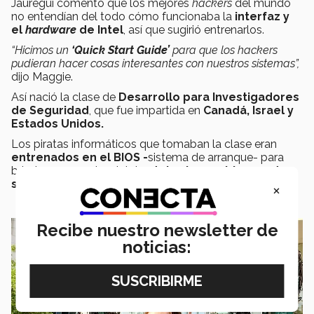
Jáuregui comentó que los mejores
hackers
del mundo
no entendían del todo cómo funcionaba la
interfaz y
el
hardware
de Intel
, así que sugirió entrenarlos.
“Hicimos un
‘Quick Start Guide’
para que los hackers
pudieran hacer cosas interesantes con nuestros sistemas”,
dijo Maggie.
Así nació la clase de
Desarrollo para Investigadores
de Seguridad
, que fue impartida en
Canadá, Israel y
Estados Unidos.
Los piratas informáticos que tomaban la clase eran
entrenados en el
BIOS -
sistema de arranque- para
brindar una ayuda a Intel y
detectar problemas de
seguridad
rápidamente.
×
Recibe nuestro newsletter de
noticias: