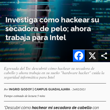
Investiga cómo hackear su
secadora de pelo; ahora
trabaja para Intel
Facebook
X
Egresada del Tec descubrió cómo hackear su secadora de
cabello y ahora trabaja en su sueño "hardware hacker" cuida la
seguridad informática para Intel
Por
- 24/02/2021
INGRID GODOY | CAMPUS GUADALAJARA
Tiempo estimado de lectura:5 mins
“Descubrí cómo
hackear mi secadora de cabello
con