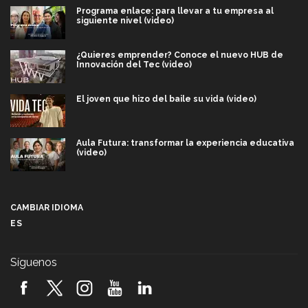
Programa enlace: para llevar a tu empresa al
siguiente nivel (video)
¿Quieres emprender? Conoce el nuevo HUB de
Innovación del Tec (video)
El joven que hizo del baile su vida (video)
Aula Futura: transformar la experiencia educativa
(video)
Más que un festival cultural: así es la magia de
VIBRART 2026 (video)
CAMBIAR IDIOMA
ES
Javier Guzmán: investigación con impacto social
(video)
Síguenos
¡México, en el top del mundial de robótica FIRST
2026! (video)