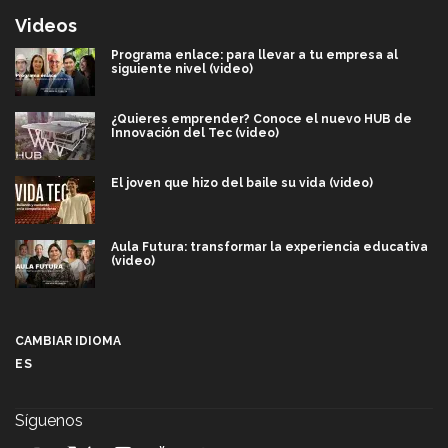
Videos
Programa enlace: para llevar a tu empresa al
siguiente nivel (video)
¿Quieres emprender? Conoce el nuevo HUB de
Innovación del Tec (video)
El joven que hizo del baile su vida (video)
Aula Futura: transformar la experiencia educativa
(video)
Más que un festival cultural: así es la magia de
VIBRART 2026 (video)
CAMBIAR IDIOMA
ES
Javier Guzmán: investigación con impacto social
(video)
Síguenos
¡México, en el top del mundial de robótica FIRST