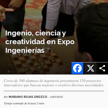
Ingenio, ciencia y
creatividad en Expo
Ingenierías
Facebook
X
Cerca de 500 alumnos de ingeniería presentaron 150 proyectos
innovadores que buscan mejorar o resolver diversas necesidades.
Por
- 14/05/2018
MARIANO ROJAS OROZCO
Tiempo estimado de lectura:2 mins