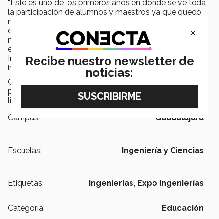
“Este es uno de los primeros años en donde se ve toda
la participación de alumnos y maestros ya que quedó
muy bien organizado, se tiene mayor formalidad al ver
×
que hay evaluadores y observadores, lo cual exhorta a
más alumnos aquerer participar y ser parte de esta
experiencia”, explicó Sofía Rivas, alumna participante de
Recibe nuestro newsletter de
Ingeniería Industrial y de Sistemas de la modalidad
internacional.
noticias:
Cada semestre hay una nueva oportunidad de ser
participante u observador de un evento en donde el
limite lo define uno mismo.
Campus:
Guadalajara
Escuelas:
Ingeniería y Ciencias
Etiquetas:
Ingenierias,
Expo Ingenierías
Categoría:
Educación