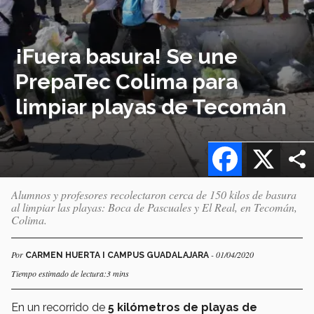
¡Fuera basura! Se une
PrepaTec Colima para
limpiar playas de Tecomán
Facebook
X
Alumnos y profesores recolectaron cerca de 150 kilos de basura
al limpiar las playas: Boca de Pascuales y El Real, en Tecomán,
Colima.
Por
- 01/04/2020
CARMEN HUERTA I CAMPUS GUADALAJARA
Tiempo estimado de lectura:3 mins
En un recorrido de
5 kilómetros de playas de