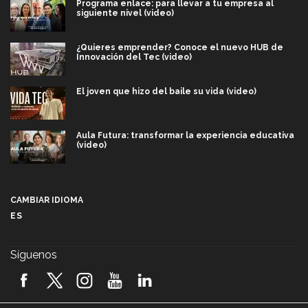
Programa enlace: para llevar a tu empresa al
siguiente nivel (video)
¿Quieres emprender? Conoce el nuevo HUB de
Innovación del Tec (video)
El joven que hizo del baile su vida (video)
Aula Futura: transformar la experiencia educativa
(video)
Más que un festival cultural: así es la magia de
VIBRART 2026 (video)
CAMBIAR IDIOMA
ES
Javier Guzmán: investigación con impacto social
(video)
Síguenos
¡México, en el top del mundial de robótica FIRST
2026! (video)