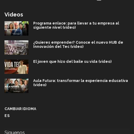
Videos
Programa enlace: para llevar a tu empresa al
siguiente nivel (video)
¿Quieres emprender? Conoce el nuevo HUB de
Innovación del Tec (video)
El joven que hizo del baile su vida (video)
Aula Futura: transformar la experiencia educativa
(video)
Más que un festival cultural: así es la magia de
VIBRART 2026 (video)
CAMBIAR IDIOMA
ES
Javier Guzmán: investigación con impacto social
(video)
Síguenos