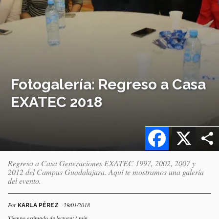
Fotogalería: Regreso a Casa
EXATEC 2018
Facebook
X
Regreso a Casa Generaciones EXATEC 1997, 2002, 2007 y
2012 del Campus Guadalajara. Aquí te mostramos una galería
del evento.
Por
- 29/01/2018
KARLA PÉREZ
Tiempo estimado de lectura:1 min