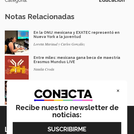
Categoría:
Educación
Notas Relacionadas
En la ONU: mexicana y EXATEC representó en
Nueva York a la juventud
Loretta Mariaud y Carlos González
Entre miles: mexicana gana beca de maestría
Erasmus Mundus LIVE
Natalia Croda
Estudiantes de 5 campus Tec impulsan
proyectos en la Sierra Tarahumara
×
Juan José Flores Nava
Recibe nuestro newsletter de
noticias:
Lo más nuevo