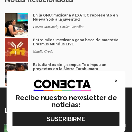
En la ONU: mexicana y EXATEC representó en
Nueva York a la juventud
Loretta Mariaud y Carlos González
Entre miles: mexicana gana beca de maestría
Erasmus Mundus LIVE
Natalia Croda
Estudiantes de 5 campus Tec impulsan
proyectos en la Sierra Tarahumara
Juan José Flores Nava
×
Recibe nuestro newsletter de
noticias:
Lo más nuevo
México va por pase olímpico en mundial de flag football
en Alemania