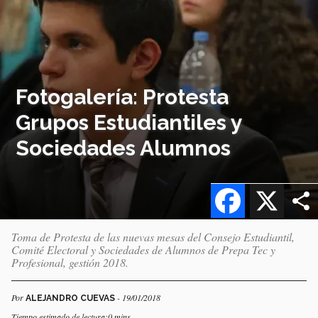
Fotogalería: Protesta
Grupos Estudiantiles y
Sociedades Alumnos
Facebook
X
Toma de Protesta de las nuevas mesas del Consejo Estudiantil,
Comité Electoral y Sociedades de Alumnos de Prepa Tec y
Profesional, gestión 2018.
Por
- 19/01/2018
ALEJANDRO CUEVAS
Tiempo estimado de lectura:0 mins