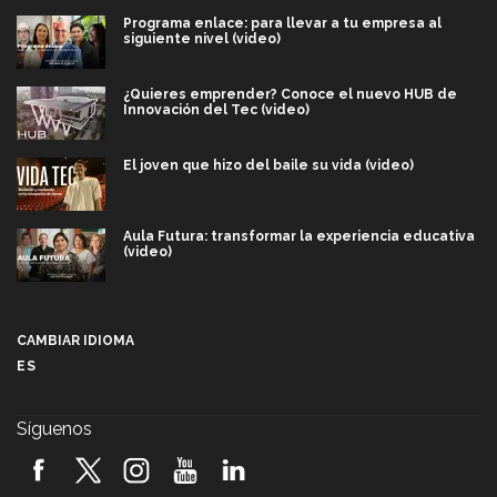
Programa enlace: para llevar a tu empresa al
siguiente nivel (video)
¿Quieres emprender? Conoce el nuevo HUB de
Innovación del Tec (video)
El joven que hizo del baile su vida (video)
Aula Futura: transformar la experiencia educativa
(video)
Más que un festival cultural: así es la magia de
VIBRART 2026 (video)
CAMBIAR IDIOMA
ES
Javier Guzmán: investigación con impacto social
(video)
Síguenos
¡México, en el top del mundial de robótica FIRST
2026! (video)