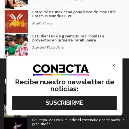
Entre miles: mexicana gana beca de maestría
Erasmus Mundus LIVE
Natalia Croda
Estudiantes de 5 campus Tec impulsan
proyectos en la Sierra Tarahumara
Juan José Flores Nava
×
Lo más nuevo
Recibe nuestro newsletter de
noticias:
Borregos CCM van por el campeonato en Liga Mayor de
americano
06 Agosto 2026
De PrepaTec Qro al mundo: el escenario donde nació un
gran sueño