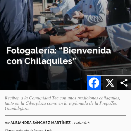
Fotogalería: “Bienvenida
con Chilaquiles”
Facebook
X
Reciben a la Comunidad Tec con unos tradiciones chilaquiles,
tanto en la Ciberplaza como en la explanada de la PrepaTec
Guadalajara.
Por
- 19/01/2018
ALEJANDRA SÁNCHEZ MARTÍNEZ
Tiempo estimado de lectura:1 min