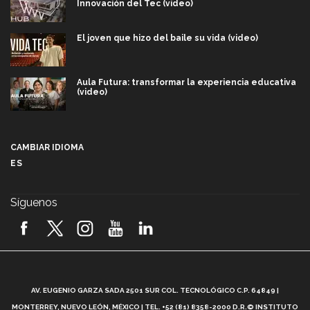
Innovación del Tec (video)
El joven que hizo del baile su vida (video)
Aula Futura: transformar la experiencia educativa
(video)
Más que un festival cultural: así es la magia de
VIBRART 2026 (video)
CAMBIAR IDIOMA
ES
Javier Guzmán: investigación con impacto social
(video)
Síguenos
¡México, en el top del mundial de robótica FIRST
2026! (video)
Vida Tec: Pasión, disciplina y básquetbol, con Gael
Adame (video)
A
AV. EUGENIO GARZA SADA 2501 SUR COL. TECNOLÓGICO C.P. 64849 |
L
¿Cómo es el Modelo Educativo Tec? (video)
MONTERREY, NUEVO LEÓN, MÉXICO | TEL. +52 (81) 8358-2000 D.R.© INSTITUTO