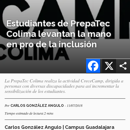
Estudiantes de PrepaTec
Colima levantan la mano
en pro de la inclusión
Facebook
X
La PrepaTec Colima realiza la actividad CreceCamp, dirigida a
personas con diversas discapacidades para así incrementar la
sensibilización de los estudiantes.
Por
- 11/07/2018
CARLOS GONZÁLEZ ANGULO
Tiempo estimado de lectura:2 mins
Carlos González Angulo | Campus Guadalajara