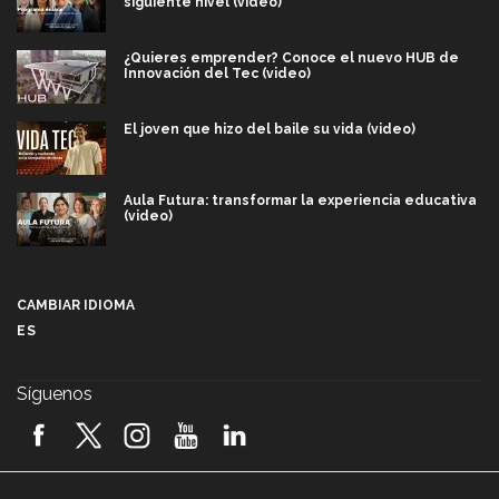
siguiente nivel (video)
¿Quieres emprender? Conoce el nuevo HUB de
Innovación del Tec (video)
El joven que hizo del baile su vida (video)
Aula Futura: transformar la experiencia educativa
(video)
Más que un festival cultural: así es la magia de
VIBRART 2026 (video)
CAMBIAR IDIOMA
ES
Javier Guzmán: investigación con impacto social
(video)
Síguenos
¡México, en el top del mundial de robótica FIRST
2026! (video)
Vida Tec: Pasión, disciplina y básquetbol, con Gael