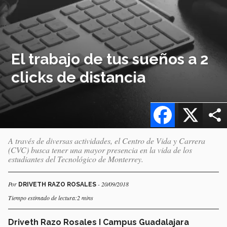
El trabajo de tus sueños a 2
clicks de distancia
Facebook
X
A través de diversas actividades, el Centro de Vida y Carrera
(CVC) busca tener una mayor presencia en la vida de los
estudiantes del Tecnológico de Monterrey.
Por
- 20/09/2018
DRIVETH RAZO ROSALES
Tiempo estimado de lectura:2 mins
Driveth Razo Rosales I Campus Guadalajara