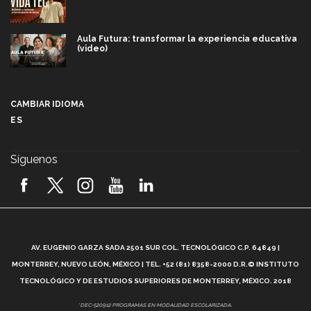
Aula Futura: transformar la experiencia educativa
(video)
Más que un festival cultural: así es la magia de
VIBRART 2026 (video)
CAMBIAR IDIOMA
ES
Javier Guzmán: investigación con impacto social
(video)
Síguenos
¡México, en el top del mundial de robótica FIRST
2026! (video)
Vida Tec: Pasión, disciplina y básquetbol, con Gael
Adame (video)
A
AV. EUGENIO GARZA SADA 2501 SUR COL. TECNOLÓGICO C.P. 64849 |
L
¿Cómo es el Modelo Educativo Tec? (video)
MONTERREY, NUEVO LEÓN, MÉXICO | TEL. +52 (81) 8358-2000 D.R.© INSTITUTO
TECNOLÓGICO Y DE ESTUDIOS SUPERIORES DE MONTERREY, MÉXICO. 2018
Vida Tec: Feminismo e Inteligencia Artificial, Paola
*DEC-520912 PROGRAMAS EN MODALIDAD ESCOLARIZADA.