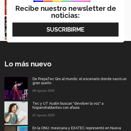
Natalia Croda
Recibe nuestro newsletter de
noticias:
Estudiantes de 5 campus Tec impulsan
proyectos en la Sierra Tarahumara
Juan José Flores Nava
Lo más nuevo
De PrepaTec Qro al mundo: el escenario donde nació un
gran sueño
06 Agosto 2026
Tec y UT Austin buscan "devolver la voz" a
hispanohablantes con afasia
05 Agosto 2026
En la ONU: mexicana y EXATEC representó en Nueva