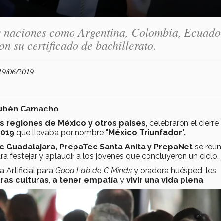
as naciones como Argentina, Colombia, Ecuado
n su certificado de bachillerato.
 19/06/2019
 Rubén Camacho
s regiones de México y otros países
,
celebraron el cierre
2019
que llevaba por nombre
"México Triunfador".
c Guadalajara, PrepaTec Santa Anita y PrepaNet
se reun
ra festejar y aplaudir a los jóvenes que concluyeron un ciclo
a Artificial para
Good Lab de C Minds
y oradora huésped, les
tras culturas
,
a tener empatía
y
vivir una vida plena
.