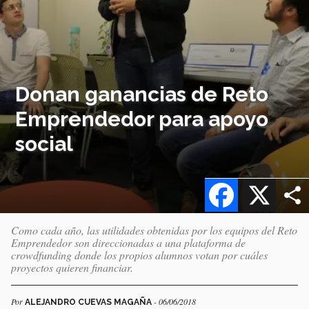
Donan ganancias de Reto
Emprendedor para apoyo
social
Facebook
X
Como cada año, las utilidades obtenidas por los equipos del Reto
Emprendedor son direccionadas a una plataforma de
crowdfunding donde los propios alumnos votan por cuáles
proyectos quieren financiar.
Por
- 06/06/2018
ALEJANDRO CUEVAS MAGAÑA