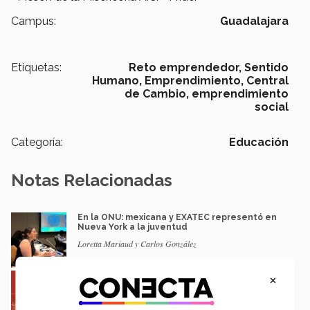
Campus:
Guadalajara
Etiquetas:
Reto emprendedor,
Sentido
Humano,
Emprendimiento,
Central
de Cambio,
emprendimiento
social
Categoría:
Educación
Notas Relacionadas
En la ONU: mexicana y EXATEC representó en
Nueva York a la juventud
Loretta Mariaud y Carlos González
×
Entre miles: mexicana gana beca de maestría
Erasmus Mundus LIVE
Natalia Croda