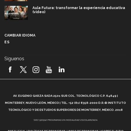
Aula Futura: transformar la experiencia educativa
(video)
Más que un festival cultural: así es la magia de
VIBRART 2026 (video)
CAMBIAR IDIOMA
ES
Javier Guzmán: investigación con impacto social
(video)
Síguenos
¡México, en el top del mundial de robótica FIRST
2026! (video)
Vida Tec: Pasión, disciplina y básquetbol, con Gael
Adame (video)
A
AV. EUGENIO GARZA SADA 2501 SUR COL. TECNOLÓGICO C.P. 64849 |
L
¿Cómo es el Modelo Educativo Tec? (video)
MONTERREY, NUEVO LEÓN, MÉXICO | TEL. +52 (81) 8358-2000 D.R.© INSTITUTO
TECNOLÓGICO Y DE ESTUDIOS SUPERIORES DE MONTERREY, MÉXICO. 2018
Vida Tec: Feminismo e Inteligencia Artificial, Paola
*DEC-520912 PROGRAMAS EN MODALIDAD ESCOLARIZADA.
Ricaurte (video)