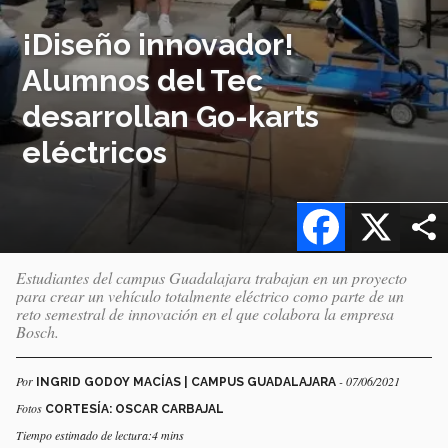
¡Diseño innovador!
Alumnos del Tec
desarrollan Go-karts
eléctricos
Facebook
X
Estudiantes del campus Guadalajara trabajan en un proyecto
para crear un vehículo totalmente eléctrico como parte de un
reto semestral de innovación en el que colabora la empresa
Bosch.
Por
- 07/06/2021
INGRID GODOY MACÍAS | CAMPUS GUADALAJARA
Fotos
CORTESÍA: OSCAR CARBAJAL
Tiempo estimado de lectura:4 mins