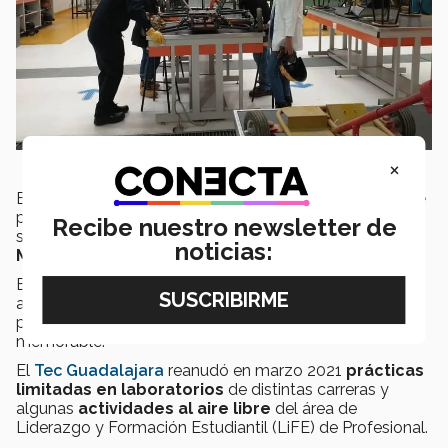
×
Este es un ejemplo del tipo de
retos de alto nivel
que
permiten el
desarrollo de propuestas reales
y
Recibe nuestro newsletter de
soluciones a problemas específicos que son parte del
noticias:
Modelo Educativo Tec21.
Este
modelo educativo
se fundamenta en un
aprendizaje basado en
retos
, con flexibilidad,
profesores inspiradores y una vivencia estudiantil
memorable.
El
Tec Guadalajara
reanudó en marzo 2021
prácticas
limitadas en laboratorios
de distintas carreras y
algunas
actividades al aire libre
del área de
Liderazgo y Formación Estudiantil (LiFE) de Profesional.