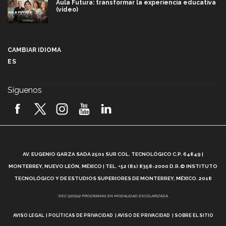
Aula Futura: transformar la experiencia educativa
(video)
Más que un festival cultural: así es la magia de
VIBRART 2026 (video)
CAMBIAR IDIOMA
ES
Javier Guzmán: investigación con impacto social
(video)
Síguenos
¡México, en el top del mundial de robótica FIRST
2026! (video)
Vida Tec: Pasión, disciplina y básquetbol, con Gael
Adame (video)
A
AV. EUGENIO GARZA SADA 2501 SUR COL. TECNOLÓGICO C.P. 64849 |
L
¿Cómo es el Modelo Educativo Tec? (video)
MONTERREY, NUEVO LEÓN, MÉXICO | TEL. +52 (81) 8358-2000 D.R.© INSTITUTO
TECNOLÓGICO Y DE ESTUDIOS SUPERIORES DE MONTERREY, MÉXICO. 2018
Vida Tec: Feminismo e Inteligencia Artificial, Paola
*DEC-520912 PROGRAMAS EN MODALIDAD ESCOLARIZADA.
Ricaurte (video)
AVISO LEGAL
POLÍTICAS DE PRIVACIDAD
AVISO DE PRIVACIDAD
SOBRE EL SITIO