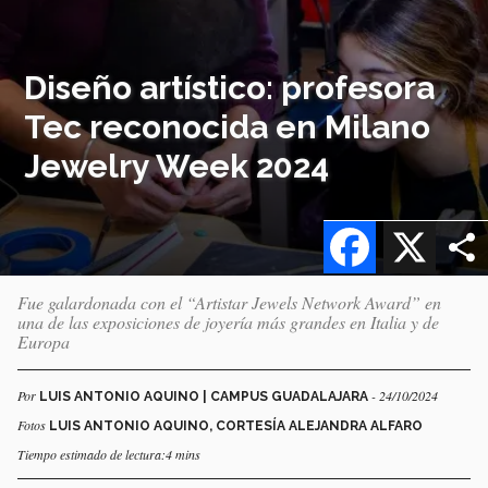
Diseño artístico: profesora
Tec reconocida en Milano
Jewelry Week 2024
Facebook
X
Fue galardonada con el “Artistar Jewels Network Award” en
una de las exposiciones de joyería más grandes en Italia y de
Europa
Por
- 24/10/2024
LUIS ANTONIO AQUINO | CAMPUS GUADALAJARA
Fotos
LUIS ANTONIO AQUINO, CORTESÍA ALEJANDRA ALFARO
Tiempo estimado de lectura:4 mins