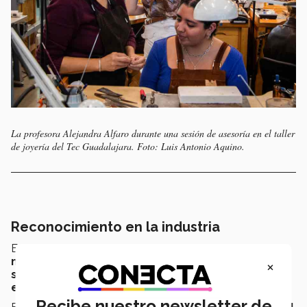
La profesora Alejandra Alfaro durante una sesión de asesoría en el taller
de joyería del Tec Guadalajara. Foto: Luis Antonio Aquino.
Reconocimiento en la industria
En el taller de joyería del
Tec Guadalajara
, la profesora
motiva a sus estudiantes a participar en eventos
×
similares
, al alentarlos a llevar sus
creaciones a
exhibiciones internacionales
.
Recibe nuestro newsletter de