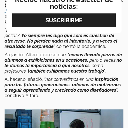
En 2022, estudiantes de la carrera de
Diseño Industrial
noticias:
(LDI)
expusieron sus trabajos de joyería en la
Milan
o
Jewelry Week
,
en Milán, Italia,
y en 2023 participaron
en la
NYC Jewelry Week
, en
Nueva York, Estados
Unidos
.
"Los estudiantes a veces piensan: ‘¿para qué enviar mis
piezas?’
Yo siempre les digo que solo es cuestión de
atreverse.
No pierden nada al intentarlo, y a veces el
resultado te sorprende
", comentó la académica.
Alejandro Alfaro expresó que:
“
hemos llevado piezas de
alumnos a exhibiciones en 2 ocasiones,
pero a veces
no
le damos la importancia a que nosotros
, como
profesores,
también exhibamos nuestro trabajo
”.
Al hacerlo, añadió,
“nos convertimos en una
inspiración
para las futuras generaciones, además de motivarnos
a seguir aprendiendo y creciendo como diseñadores
”,
concluyó Alfaro.