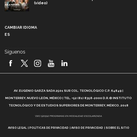
(video)
Más que un festival cultural: así es la magia de
VIBRART 2026 (video)
CAMBIAR IDIOMA
ES
Javier Guzmán: investigación con impacto social
(video)
Síguenos
¡México, en el top del mundial de robótica FIRST
2026! (video)
Vida Tec: Pasión, disciplina y básquetbol, con Gael
Adame (video)
A
AV. EUGENIO GARZA SADA 2501 SUR COL. TECNOLÓGICO C.P. 64849 |
L
¿Cómo es el Modelo Educativo Tec? (video)
MONTERREY, NUEVO LEÓN, MÉXICO | TEL. +52 (81) 8358-2000 D.R.© INSTITUTO
TECNOLÓGICO Y DE ESTUDIOS SUPERIORES DE MONTERREY, MÉXICO. 2018
Vida Tec: Feminismo e Inteligencia Artificial, Paola
*DEC-520912 PROGRAMAS EN MODALIDAD ESCOLARIZADA.
Ricaurte (video)
AVISO LEGAL
POLÍTICAS DE PRIVACIDAD
AVISO DE PRIVACIDAD
SOBRE EL SITIO