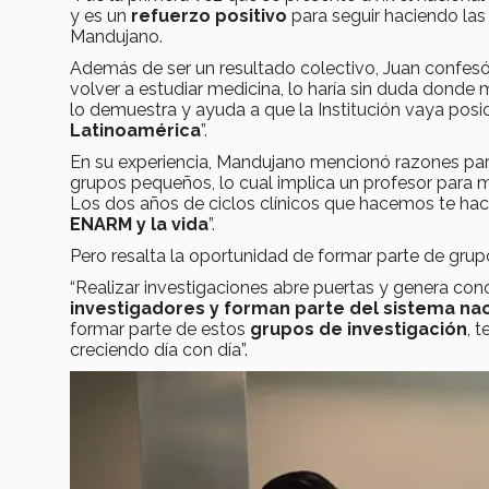
y es un
refuerzo positivo
para seguir haciendo la
Mandujano.
Además de ser un resultado colectivo, Juan confesó 
volver a estudiar medicina, lo haría sin duda dond
lo demuestra y ayuda a que la Institución vaya po
Latinoamérica
”.
En su experiencia, Mandujano mencionó razones para 
grupos pequeños, lo cual implica un profesor para 
Los dos años de ciclos clínicos que hacemos te ha
ENARM
y la vida
”.
Pero resalta la oportunidad de formar parte de grup
“Realizar investigaciones abre puertas y genera con
investigadores y forman parte del sistema nac
formar parte de estos
grupos de investigación
, 
creciendo día con día”.