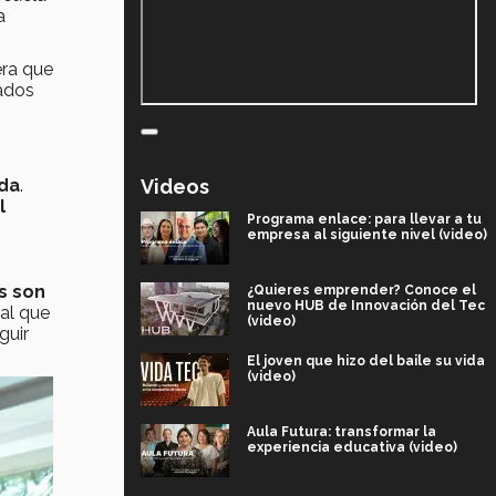
a
era que
tados
Videos
da
.
l
Programa enlace: para llevar a tu
empresa al siguiente nivel (video)
s son
¿Quieres emprender? Conoce el
nuevo HUB de Innovación del Tec
ual que
(video)
guir
El joven que hizo del baile su vida
(video)
Aula Futura: transformar la
experiencia educativa (video)