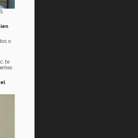
CS
ien
dos o
c, te
rentes
.
del