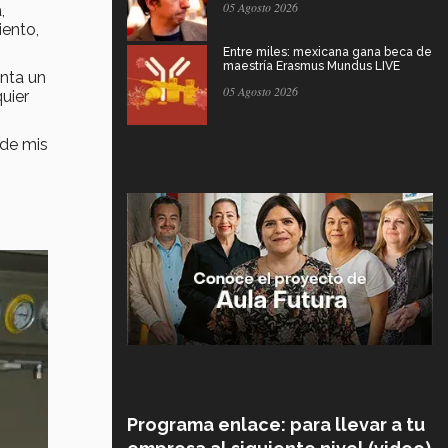
05 Agosto 2026
,
iento,
Entre miles: mexicana gana beca de
maestría Erasmus Mundus LIVE
enta un
05 Agosto 2026
uier
 de mis
Programa enlace: para llevar a tu