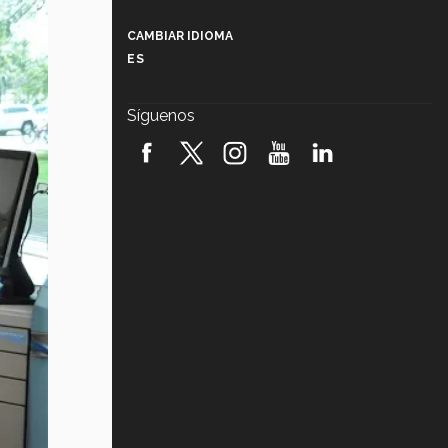
Más que un festival cultural: así es
la magia de VIBRART 2026 (video)
CAMBIAR IDIOMA
ES
Javier Guzmán: investigación con
impacto social (video)
Síguenos
¡México, en el top del mundial de
robótica FIRST 2026! (video)
Vida Tec: Pasión, disciplina y
básquetbol, con Gael Adame
(video)
¿Cómo es el Modelo Educativo
Tec? (video)
Vida Tec: Feminismo e Inteligencia
Artificial, Paola Ricaurte (video)