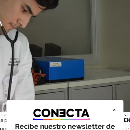
×
 la primera generación de medicina en campus Guadalajara,
la prueba de conocimientos y en número de admitidos en
E
Recibe nuestro newsletter de
 por parte del campus, y el resultado eleva el nombre de la e