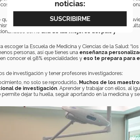
noticias:
s cosas mejor de como las hemos estado haciendo”, mencion
que esto es también el logro de una meta personal y si tuvi
e mismo ya que “somos
líderes en salud
y este tipo de resul
sicionándose como
una de las mejores del país y
escoger la Escuela de Medicina y Ciencias de la Salud: “los
menos personas, así que tienes una
enseñanza personaliza
cen conocer el 98% especialidades y
eso
te prepara para e
os de investigación y tener profesores investigadores:
ocimiento, no solo se reproducirlo
. Muchos de los maestro
ional de investigación
. Aprender y trabajar con ellos, al ig
te permite dejar tu huella, seguir aportando en la medicina y se