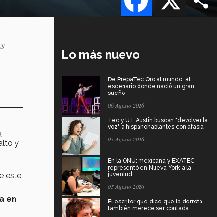
os
Lo más nuevo
De PrepaTec Qro al mundo: el
escenario donde nació un gran
sueño
06 Agosto 2026
Tec y UT Austin buscan "devolver la
voz" a hispanohablantes con afasia
a
05 Agosto 2026
alto y
En la ONU: mexicana y EXATEC
representó en Nueva York a la
e este
juventud
05 Agosto 2026
a en
El escritor que dice que la derrota
también merece ser contada