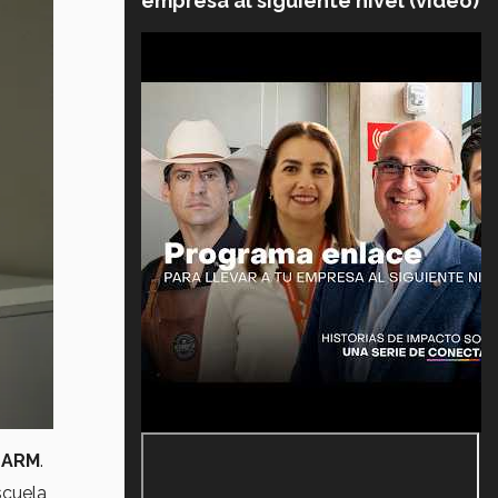
empresa al siguiente nivel (video)
NARM
.
scuela