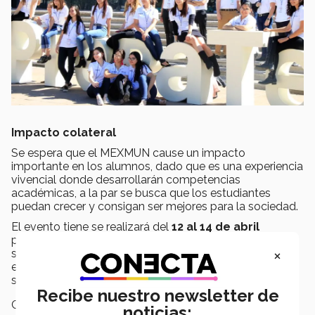
Impacto colateral
Se espera que el MEXMUN cause un impacto
importante en los alumnos, dado que es una experiencia
vivencial donde desarrollarán competencias
académicas, a la par se busca que los estudiantes
puedan crecer y consigan ser mejores para la sociedad.
El evento tiene se realizará del
12 al 14 de abril
próximos en las instalaciones del Campus Guadalajara,
×
será un evento para el público en el que se invitará a los
espectadores a que conozcan el modelo de la ONU y
se familiaricen con el protocolo que éste conlleva.
Recibe nuestro newsletter de
Campus:
Guadalajara
noticias: