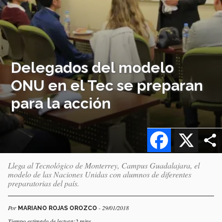
Delegados del modelo
ONU en el Tec se preparan
para la acción
Facebook
X
Llega al Tecnológico de Monterrey, Campus Guadalajara, el
modelo de las Naciones Unidas con alumnos de diferentes
preparatorias del país.
Por
- 29/01/2018
MARIANO ROJAS OROZCO
Tiempo estimado de lectura:2 mins