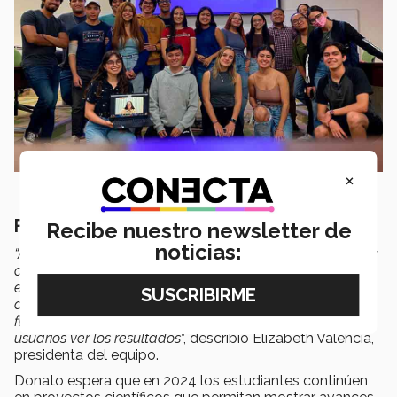
×
Futuro e impacto de NeoTech-e
Recibe nuestro newsletter de
noticias:
“Actualmente no hay métodos para detectar y cuantificar
contaminantes emergentes. Nuestro proyecto se enfoca
en crear biosensor amigable y de bajo costo para
detectar contaminantes, un dispositivo que mida la señal
fluorescente, así como una aplicación que permitiría a los
usuarios ver los resultados
”, describió Elizabeth Valencia,
presidenta del equipo.
Donato espera que en 2024 los estudiantes continúen