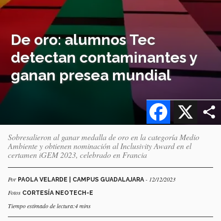
De oro: alumnos Tec
detectan contaminantes y
ganan presea mundial
Facebook
X
Sobresalieron al ganar medalla de oro en la categoría Medio
Ambiente y obtienen nominación al Inclusivity Award en el
certamen iGEM 2023, celebrado en Francia
Por
- 12/12/2023
PAOLA VELARDE | CAMPUS GUADALAJARA
Fotos
CORTESÍA NEOTECH-E
Tiempo estimado de lectura:4 mins