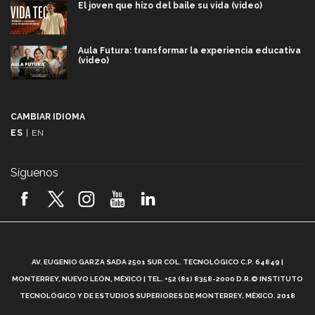
El joven que hizo del baile su vida (video)
Aula Futura: transformar la experiencia educativa
(video)
Más que un festival cultural: así es la magia de
VIBRART 2026 (video)
CAMBIAR IDIOMA
ES
|
EN
Javier Guzmán: investigación con impacto social
(video)
Síguenos
¡México, en el top del mundial de robótica FIRST
2026! (video)
Vida Tec: Pasión, disciplina y básquetbol, con Gael
Adame (video)
A
AV. EUGENIO GARZA SADA 2501 SUR COL. TECNOLÓGICO C.P. 64849 |
L
¿Cómo es el Modelo Educativo Tec? (video)
MONTERREY, NUEVO LEÓN, MÉXICO | TEL. +52 (81) 8358-2000 D.R.© INSTITUTO
TECNOLÓGICO Y DE ESTUDIOS SUPERIORES DE MONTERREY, MÉXICO. 2018