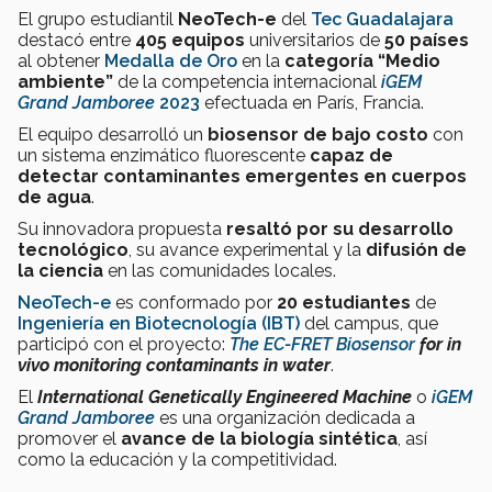
El grupo estudiantil
NeoTech-e
del
Tec Guadalajara
destacó entre
405 equipos
universitarios de
50 países
al obtener
Medalla de Oro
en la
categoría “Medio
ambiente”
de la competencia internacional
iGEM
Grand Jamboree
2023
efectuada en París, Francia.
El equipo desarrolló un
biosensor de bajo costo
con
un sistema enzimático fluorescente
capaz de
detectar contaminantes emergentes en cuerpos
de agua
.
Su innovadora propuesta
resaltó por su desarrollo
tecnológico
, su avance experimental y la
difusión de
la ciencia
en las comunidades locales.
Neo
Tech-e
es conformado por
20 estudiantes
de
Ingeniería en Biotecnología (IBT)
del campus, que
participó con el proyecto:
The EC-FRET Biosensor
for in
vivo monitoring contaminants in water
.
El
International Genetically Engineered Machine
o
iGEM
Grand Jamboree
es una organización dedicada a
promover el
avance de la biología sintética
, así
como la educación y la competitividad.