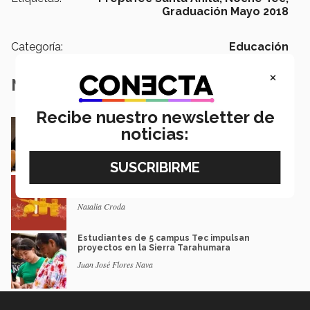
Graduación Mayo 2018
Categoría:
Educación
×
Notas Relacionadas
Recibe nuestro newsletter de
En la ONU: mexicana y EXATEC representó en
noticias:
Nueva York a la juventud
Loretta Mariaud y Carlos González
Entre miles: mexicana gana beca de maestría
Erasmus Mundus LIVE
Natalia Croda
Estudiantes de 5 campus Tec impulsan
proyectos en la Sierra Tarahumara
Juan José Flores Nava