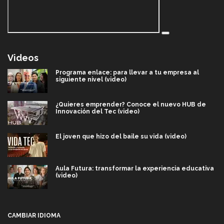
Videos
Programa enlace: para llevar a tu empresa al
siguiente nivel (video)
¿Quieres emprender? Conoce el nuevo HUB de
Innovación del Tec (video)
El joven que hizo del baile su vida (video)
Aula Futura: transformar la experiencia educativa
(video)
Más que un festival cultural: así es la magia de
VIBRART 2026 (video)
CAMBIAR IDIOMA