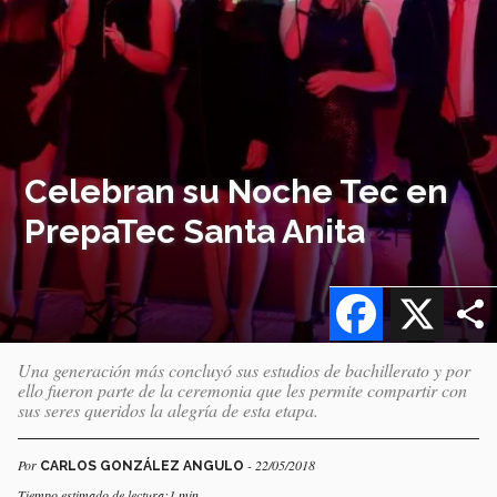
Celebran su Noche Tec en
PrepaTec Santa Anita
Facebook
X
Una generación más concluyó sus estudios de bachillerato y por
ello fueron parte de la ceremonia que les permite compartir con
sus seres queridos la alegría de esta etapa.
Por
- 22/05/2018
CARLOS GONZÁLEZ ANGULO
Tiempo estimado de lectura:1 min