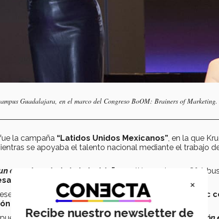
, campus Guadalajara, en el marco del Congreso BoOM: Brainers of Marketing.
 fue la campaña
“Latidos Unidos Mexicanos”
, en la que Kr
mientras se apoyaba el talento nacional mediante el trabajo d
un empuje en toda la industria”
; cuestión por la que C&A bu
sa número 1
que trabaja con
algodón orgánico.
×
ses han trabajado con la
Escuela de Negocios del Tec 
ción académica
.
Recibe nuestro newsletter de
s pueden
“integrar conocimientos aprendidos con su
aplicación 