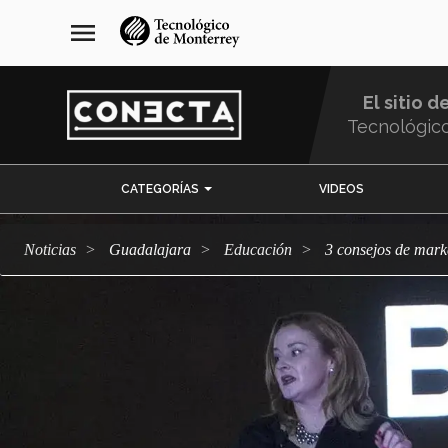
Pasar
navegación
menu
al
principal
contenido
principal
El sitio d
Tecnológic
Menu
CATEGORÍAS
VIDEOS
Comunidad
Noticias
Guadalajara
Educación
3 consejos de mar