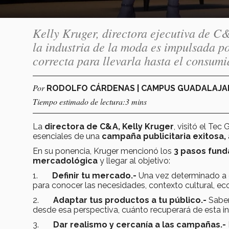
Kelly Kruger, directora ejecutiva de C
la industria de la moda es impulsada po
correcta para llevarla hasta el consumi
Por
RODOLFO CÁRDENAS | CAMPUS GUADALAJ
Tiempo estimado de lectura:3 mins
La
directora de C&A, Kelly Kruger
, visitó el Te
esenciales de una
campaña publicitaria exitosa,
En su ponencia, Kruger mencionó los
3 pasos fund
mercadológica
y llegar al objetivo:
1.
Definir tu mercado.-
Una vez determinado a q
para conocer las necesidades, contexto cultural, ec
2.
Adaptar tus productos a tu público.-
Saber
desde esa perspectiva, cuánto recuperará de esta in
3.
Dar realismo y cercanía a las campañas.-