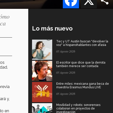
cómo
ica
Lo más nuevo
Tec y UT Austin buscan "devolver la
voz" a hispanohablantes con afasia
05 Agosto 2026
sos
El escritor que dice que la derrota
también merece ser contada
idad.
05 Agosto 2026
Entre miles: mexicana gana beca de
previa
maestría Erasmus Mundus LIVE
05 Agosto 2026
ará y,
Movilidad y robots: sonorenses
colaboran en proyectos de
do en
investigación