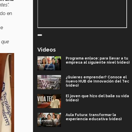
tes”.
ado en
ue
e que
Videos
Programa enlace: para llevar a tu
empresa al siguiente nivel (video)
¿Quieres emprender? Conoce el
nuevo HUB de Innovación del Tec
(video)
El joven que hizo del baile su vida
(video)
Aula Futura: transformar la
experiencia educativa (video)