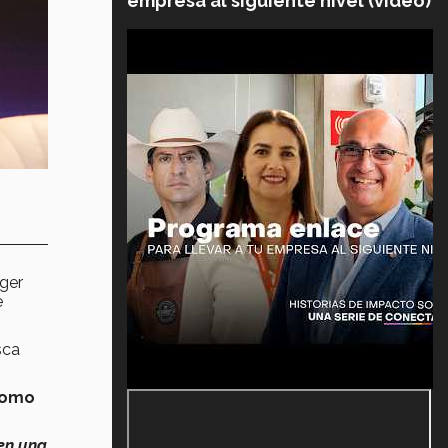
empresa al siguiente nivel (video)
uger
e
sca
como
en una