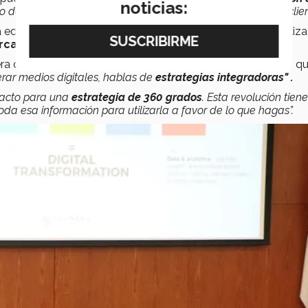
noticias:
 de ideas de mexicanos, que al final del día, son nuestros clien
a edición del
Congreso BoOM:
Brainers of Marketing,
realiz
cadotecnia Digital, enfocada a la sustentabilidad.
rera de Mercadotecnia (LEM) del Tec Guadalajara, comentó q
rar medios digitales, hablas de
estrategias integradoras" .
tacto para una
estrategia de 360 grados
. Esta revolución tien
toda esa información para utilizarla a favor de lo que hagas”.