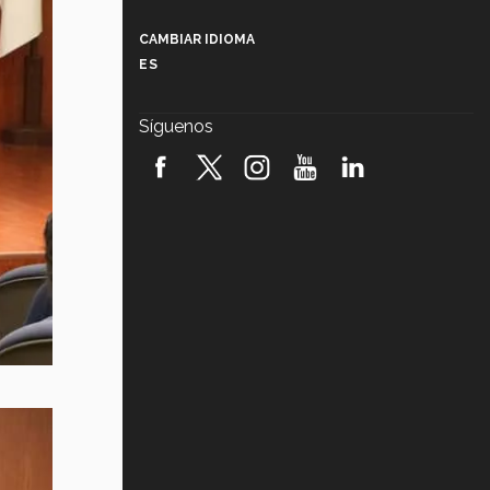
Más que un festival cultural: así es
la magia de VIBRART 2026 (video)
CAMBIAR IDIOMA
ES
Javier Guzmán: investigación con
impacto social (video)
Síguenos
¡México, en el top del mundial de
robótica FIRST 2026! (video)
Vida Tec: Pasión, disciplina y
básquetbol, con Gael Adame
(video)
¿Cómo es el Modelo Educativo
Tec? (video)
Vida Tec: Feminismo e Inteligencia
Artificial, Paola Ricaurte (video)