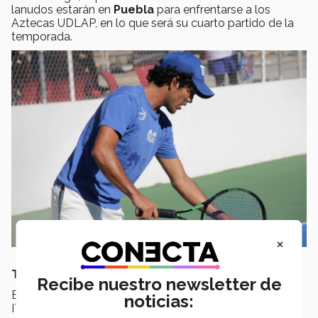
lanudos estarán en
Puebla
para enfrentarse a los
Aztecas UDLAP, en lo que será su cuarto partido de la
temporada.
×
Tenis
Recibe nuestro newsletter de
El
Equipo Representativo femenil
ganó una serie al
noticias:
ITESO, con resultados de
5 juegos a 0
. Debido a esto,