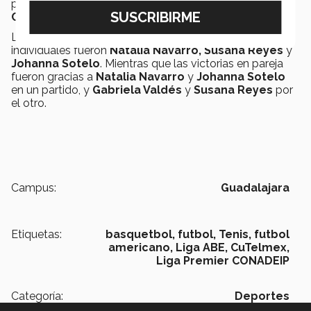
pudieron asegurar su pase al
Torneo Nacional
CONADEIP por Equipos 2018.
Las responsables de las victorias en los juegos
individuales fueron
Natalia Navarro, Susana Reyes
y
Johanna Sotelo
. Mientras que las victorias en pareja
fueron gracias a
Natalia Navarro
y
Johanna Sotelo
en un partido, y
Gabriela Valdés
y
Susana Reyes
por
el otro.
Campus:
Guadalajara
Etiquetas:
basquetbol,
futbol,
Tenis,
futbol
americano,
Liga ABE,
CuTelmex,
Liga Premier CONADEIP
Categoría:
Deportes