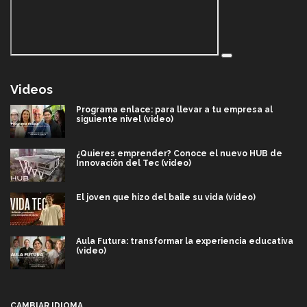
Videos
Programa enlace: para llevar a tu empresa al
siguiente nivel (video)
¿Quieres emprender? Conoce el nuevo HUB de
Innovación del Tec (video)
El joven que hizo del baile su vida (video)
Aula Futura: transformar la experiencia educativa
(video)
Más que un festival cultural: así es la magia de
VIBRART 2026 (video)
CAMBIAR IDIOMA