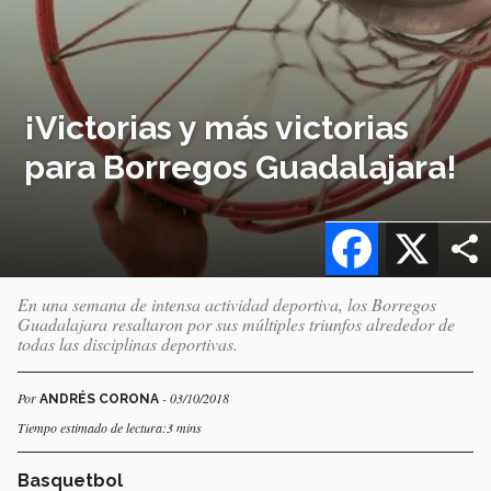
¡Victorias y más victorias
para Borregos Guadalajara!
Facebook
X
En una semana de intensa actividad deportiva, los Borregos
Guadalajara resaltaron por sus múltiples triunfos alrededor de
todas las disciplinas deportivas.
Por
- 03/10/2018
ANDRÉS CORONA
Tiempo estimado de lectura:3 mins
Basquetbol