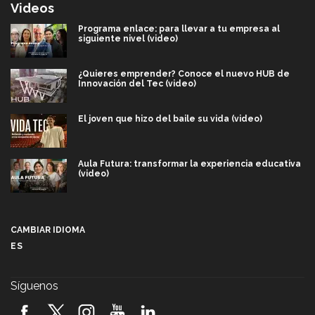
Videos
Programa enlace: para llevar a tu empresa al
siguiente nivel (video)
¿Quieres emprender? Conoce el nuevo HUB de
Innovación del Tec (video)
El joven que hizo del baile su vida (video)
Aula Futura: transformar la experiencia educativa
(video)
Más que un festival cultural: así es la magia de
VIBRART 2026 (video)
CAMBIAR IDIOMA
ES
Javier Guzmán: investigación con impacto social
(video)
Síguenos
¡México, en el top del mundial de robótica FIRST
2026! (video)