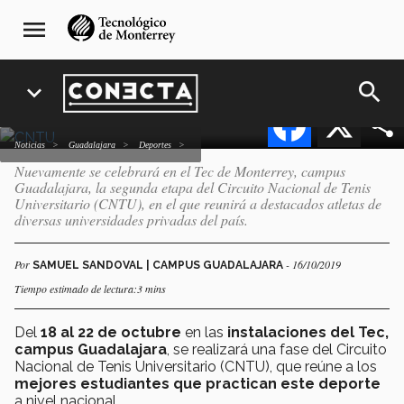
Pasar
navegación
del Circuito Nacional de
menu
al
principal
Tenis Universitario
contenido
principal
search
expand_more
Facebook
X
Noticias
Guadalajara
deportes
Nuevamente se celebrará en el Tec de Monterrey, campus
Guadalajara, la segunda etapa del Circuito Nacional de Tenis
Universitario (CNTU), en el que reunirá a destacados atletas de
diversas universidades privadas del país.
Por
- 16/10/2019
SAMUEL SANDOVAL | CAMPUS GUADALAJARA
Tiempo estimado de lectura:3 mins
Del
18 al 22 de octubre
en las
instalaciones del Tec,
campus Guadalajara
, se realizará una fase del Circuito
Nacional de Tenis Universitario (CNTU), que reúne a los
mejores estudiantes que practican este deporte
a nivel nacional.