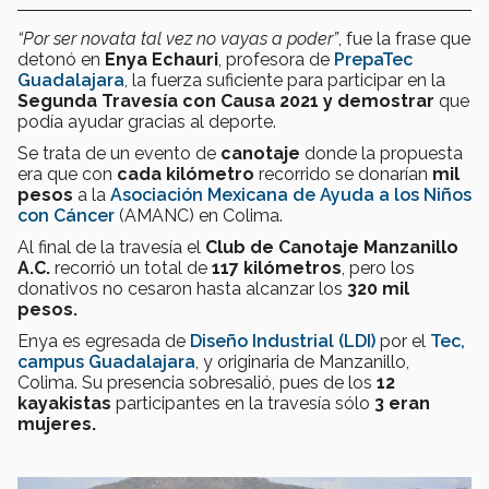
“Por ser novata tal vez no vayas a poder”
, fue la frase que
detonó en
Enya Echauri
, profesora de
PrepaTec
Guadalajara
, la fuerza suficiente para participar en la
Segunda Travesía con Causa 2021 y demostrar
que
podía ayudar gracias al deporte.
Se trata de un evento de
canotaje
donde la propuesta
era que con
cada kilómetro
recorrido se donarían
mil
pesos
a la
Asociación Mexicana de Ayuda a los Niños
con Cáncer
(AMANC) en Colima.
Al final de la travesía el
Club de Canotaje Manzanillo
A.C.
recorrió un total de
117 kilómetros
, pero los
donativos no cesaron hasta alcanzar los
320 mil
pesos.
Enya es egresada de
Diseño Industrial (LDI)
por el
Tec,
campus Guadalajara
, y originaria de Manzanillo,
Colima. Su presencia sobresalió, pues de los
12
kayakistas
participantes en la travesía sólo
3 eran
mujeres.