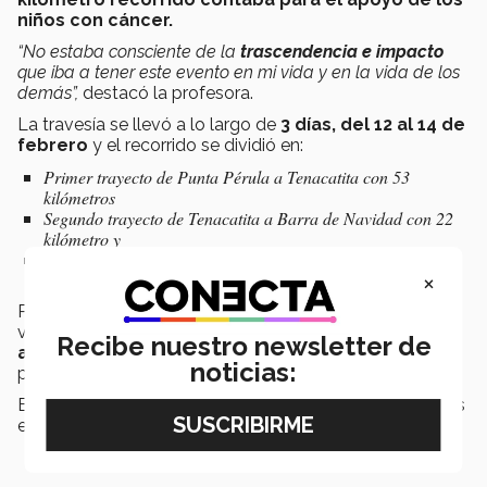
niños con cáncer.
“No estaba consciente de la
trascendencia e impacto
que iba a tener este evento en mi vida y en la vida de los
demás”,
destacó la profesora.
La travesía se llevó a lo largo de
3 días, del 12 al 14 de
febrero
y el recorrido se dividió en:
Primer trayecto de Punta Pérula a Tenacatita con 53
kilómetros
Segundo trayecto de Tenacatita a Barra de Navidad con 22
kilómetro y
Tercer trayecto de Puerto Vallarta a Manzanillo con 42
×
kilómetros.
Para Enya este tipo de participaciones representa los
valores de
sentido humano, acompañado de
Recibe nuestro newsletter de
acciones concretas
que puede marcar un impacto
noticias:
positivo en nuestra sociedad.
Es este tipo de valores, concluyó, los que trasmite a sus
estudiantes de PrepaTec Guadalajara en sus clases.