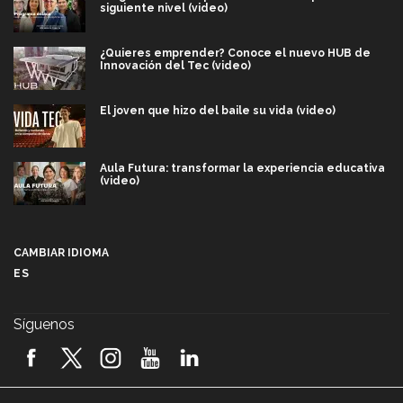
siguiente nivel (video)
¿Quieres emprender? Conoce el nuevo HUB de
Innovación del Tec (video)
El joven que hizo del baile su vida (video)
Aula Futura: transformar la experiencia educativa
(video)
Más que un festival cultural: así es la magia de
VIBRART 2026 (video)
CAMBIAR IDIOMA
ES
Javier Guzmán: investigación con impacto social
(video)
Síguenos
¡México, en el top del mundial de robótica FIRST
2026! (video)
Vida Tec: Pasión, disciplina y básquetbol, con Gael