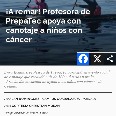
¡A remar! Profesora de
PrepaTec apoya con
canotaje a niños con
cáncer
Facebook
X
Enya Echauri, profesora de PrepaTec participó en evento social
de canotaje que recaudó más de 300 mil pesos para la
“Asociación mexicana de ayuda a los niños con cáncer” de
Colima.
Por
- 15/04/2021
ALAN DOMÍNGUEZ | CAMPUS GUADALAJARA
Fotos
CORTESÍA CHRISTIAN MORÁN
Tiempo estimado de lectura:3 mins