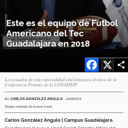
Este es el equipo de Futbol
Americano del Tec
Guadalajara en 2018
Facebook
X
La escuadra de esta especialidad está lista para el inicio de la
Conferencia Premier de la CONADEIP.
Por
- 24/08/2018
CARLOS GONZÁLEZ ANGULO
Tiempo estimado de lectura:4 mins
Carlos González Angulo | Campus Guadalajara