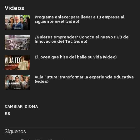
Videos
Programa enlace: para llevar a tu empresa al
siguiente nivel (video)
¿Quieres emprender? Conoce el nuevo HUB de
Innovación del Tec (video)
El joven que hizo del baile su vida (video)
Aula Futura: transformar la experiencia educativa
(video)
Más que un festival cultural: así es la magia de
VIBRART 2026 (video)
CAMBIAR IDIOMA
ES
Javier Guzmán: investigación con impacto social
(video)
Síguenos
¡México, en el top del mundial de robótica FIRST