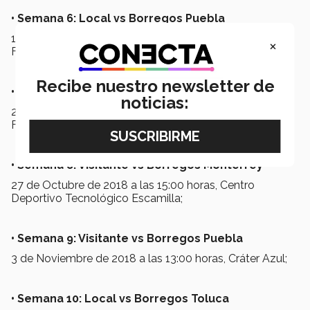
•
Semana 6: Local vs Borregos Puebla
13 de Octubre de 2018 a las 13:00 horas, Estadio La
×
Fortaleza Azul;
Recibe nuestro newsletter de
•
Semana 7: Local vs Borregos México
noticias:
20 de Octubre de 2018 a las 13:00 horas, Estadio La
Fortaleza Azul;
•
Semana 8: Visitante vs Borregos Monterrey
27 de Octubre de 2018 a las 15:00 horas, Centro
Deportivo Tecnológico Escamilla;
•
Semana 9: Visitante vs Borregos Puebla
3 de Noviembre de 2018 a las 13:00 horas, Cráter Azul;
•
Semana 10: Local vs Borregos Toluca