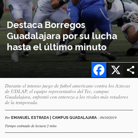
Destaca Borregos
Guadalajara por su lucha
hasta el último minuto
Facebook
X
Durante el intenso juego de futbol americano contra los Aztecas
de UDLAP, el equipo representativo del Tec, campus
Guadalajara, enfrentó con entereza a los rivales más retadores
de la temporada.
Por
- 09/10/2019
EMANUEL ESTRADA | CAMPUS GUADALAJARA
Tiempo estimado de lectura:2 mins