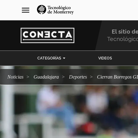
Pasar
navegación
menu
al
principal
contenido
principal
El sitio d
Tecnológic
Menu
CATEGORÍAS
VIDEOS
Comunidad
Noticias
Guadalajara
deportes
Cierran Borregos G