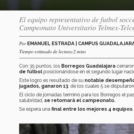
El equipo representativo de futbol socce
Campeonato Universitario Telmex-Telcel 
Por
EMANUEL ESTRADA | CAMPUS GUADALAJAR
Tiempo estimado de lectura:2 mins
Con 35 puntos, los
Borregos Guadalajara
cerraron
de fútbol
posicionándose
en el segundo lugar naci
Este logro es resultado de su
notable desempeño 
jugados, ganaron 13
, de los cuales 5 se disputaro
El ciclo de jornadas terminó para los Borregos el p
salubridad,
se retomará el campeonato.
Se espera una
final entre los mejores 4 equipos
.