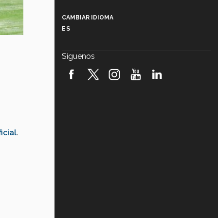
Más que un festival cultural: así es
la magia de VIBRART 2026 (video)
CAMBIAR IDIOMA
ES
Javier Guzmán: investigación con
impacto social (video)
Síguenos
¡México, en el top del mundial de
robótica FIRST 2026! (video)
Vida Tec: Pasión, disciplina y
básquetbol, con Gael Adame
(video)
¿Cómo es el Modelo Educativo
icial
.
Tec? (video)
Vida Tec: Feminismo e Inteligencia
Artificial, Paola Ricaurte (video)