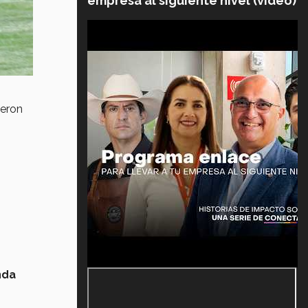
empresa al siguiente nivel (video)
eron
nda