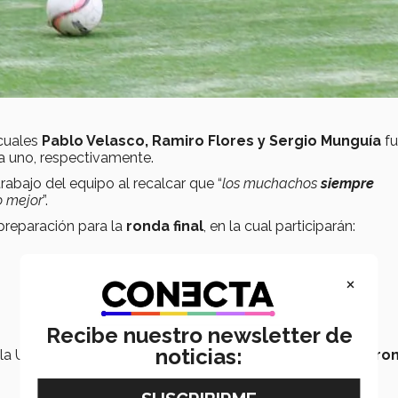
 cuales
Pablo Velasco, Ramiro Flores y Sergio Munguía
fu
a uno, respectivamente.
rabajo del equipo al recalcar que “
los muchachos
siempre
o mejor
”.
preparación para la
ronda final
, en la cual participarán:
×
Recibe nuestro newsletter de
noticias:
e la Universidad Panamericana son los
4 clasificados a la ro