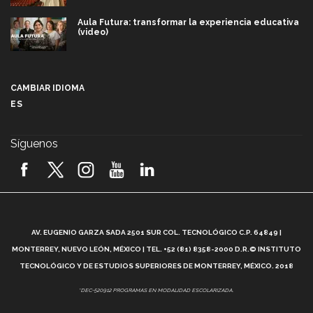
Aula Futura: transformar la experiencia educativa
(video)
Más que un festival cultural: así es la magia de
VIBRART 2026 (video)
CAMBIAR IDIOMA
ES
Javier Guzmán: investigación con impacto social
(video)
Síguenos
¡México, en el top del mundial de robótica FIRST
2026! (video)
Vida Tec: Pasión, disciplina y básquetbol, con Gael
Adame (video)
A
AV. EUGENIO GARZA SADA 2501 SUR COL. TECNOLÓGICO C.P. 64849 |
L
¿Cómo es el Modelo Educativo Tec? (video)
MONTERREY, NUEVO LEÓN, MÉXICO | TEL. +52 (81) 8358-2000 D.R.© INSTITUTO
TECNOLÓGICO Y DE ESTUDIOS SUPERIORES DE MONTERREY, MÉXICO. 2018
Vida Tec: Feminismo e Inteligencia Artificial, Paola
*DEC-520912 PROGRAMAS EN MODALIDAD ESCOLARIZADA.
Ricaurte (video)