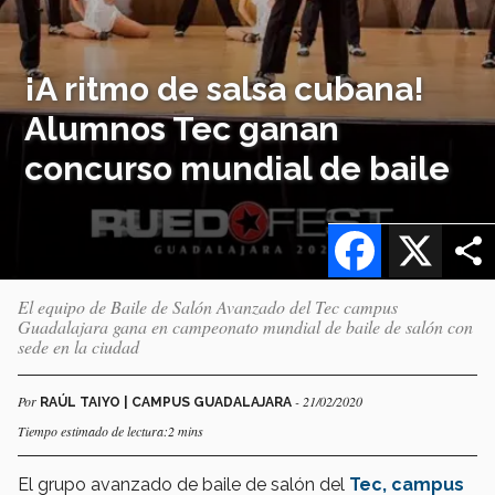
¡A ritmo de salsa cubana!
Alumnos Tec ganan
concurso mundial de baile
Facebook
X
El equipo de Baile de Salón Avanzado del Tec campus
Guadalajara gana en campeonato mundial de baile de salón con
sede en la ciudad
Por
- 21/02/2020
RAÚL TAIYO | CAMPUS GUADALAJARA
Tiempo estimado de lectura:2 mins
El grupo avanzado de baile de salón del
Tec, campus