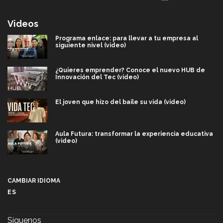
Videos
Programa enlace: para llevar a tu empresa al
siguiente nivel (video)
¿Quieres emprender? Conoce el nuevo HUB de
Innovación del Tec (video)
El joven que hizo del baile su vida (video)
Aula Futura: transformar la experiencia educativa
(video)
Más que un festival cultural: así es la magia de
VIBRART 2026 (video)
CAMBIAR IDIOMA
ES
Javier Guzmán: investigación con impacto social
(video)
Síguenos