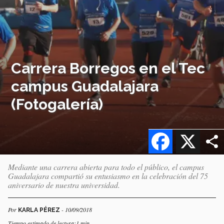
Carrera Borregos en el Tec
campus Guadalajara
(Fotogalería)
Facebook
X
Mediante una carrera abierta para todo el público, el campus
Guadalajara compartió su entusiasmo en la celebración del 75
aniversario de nuestra universidad.
Por
- 10/09/2018
KARLA PÉREZ
Tiempo estimado de lectura:1 min