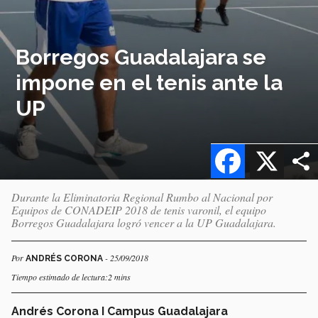
Borregos Guadalajara se
impone en el tenis ante la
UP
Facebook
X
Durante la Eliminatoria Regional Rumbo al Nacional por
Equipos de CONADEIP 2018 de tenis varonil, el equipo
Borregos Guadalajara logró vencer a la UP Guadalajara.
Por
- 25/09/2018
ANDRÉS CORONA
Tiempo estimado de lectura:2 mins
Andrés Corona I Campus Guadalajara