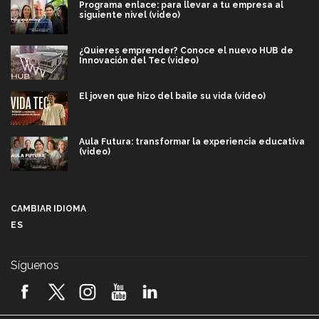
Programa enlace: para llevar a tu empresa al
siguiente nivel (video)
¿Quieres emprender? Conoce el nuevo HUB de
Innovación del Tec (video)
El joven que hizo del baile su vida (video)
Aula Futura: transformar la experiencia educativa
(video)
Más que un festival cultural: así es la magia de
VIBRART 2026 (video)
CAMBIAR IDIOMA
ES
Javier Guzmán: investigación con impacto social
(video)
Síguenos
¡México, en el top del mundial de robótica FIRST
2026! (video)