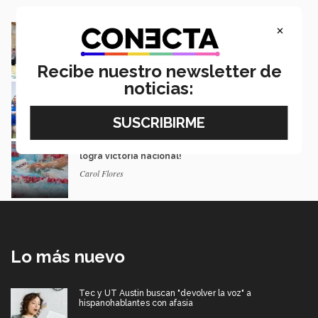
×
¡Jaque mate! La mexicana de 16 que aspira
llegar al mundial de ajedrez
Saray González
Recibe nuestro newsletter de
noticias:
¡Ganan 14 medallas! Borregos CEM en
Campeonato Nacional de Atletismo
Alejandro López
Alumna SON cambia de disciplina deportiva, ¡y
logra victoria nacional!
Carol Flores
Lo más nuevo
Tec y UT Austin buscan "devolver la voz" a
hispanohablantes con afasia