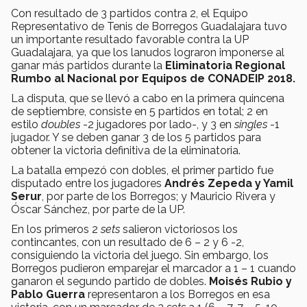
Con resultado de 3 partidos contra 2, el Equipo
Representativo de Tenis de Borregos Guadalajara tuvo
un importante resultado favorable contra la UP
Guadalajara, ya que los lanudos lograron imponerse al
ganar más partidos durante la
Eliminatoria Regional
Rumbo al Nacional por Equipos de CONADEIP 2018.
La disputa, que se llevó a cabo en la primera quincena
de septiembre, consiste en 5 partidos en total; 2 en
estilo
doubles
-2 jugadores por lado-, y 3 en
singles
-1
jugador. Y se deben ganar 3 de los 5 partidos para
obtener la victoria definitiva de la eliminatoria.
La batalla empezó con dobles, el primer partido fue
disputado entre los jugadores
Andrés Zepeda y Yamil
Serur
, por parte de los Borregos; y Mauricio Rivera y
Óscar Sánchez, por parte de la UP.
En los primeros 2
sets
salieron victoriosos los
contincantes, con un resultado de 6 – 2 y 6 -2,
consiguiendo la victoria del juego. Sin embargo, los
Borregos pudieron emparejar el marcador a 1 – 1 cuando
ganaron el segundo partido de dobles.
Moisés Rubio y
Pablo Guerra
representaron a los Borregos en esa