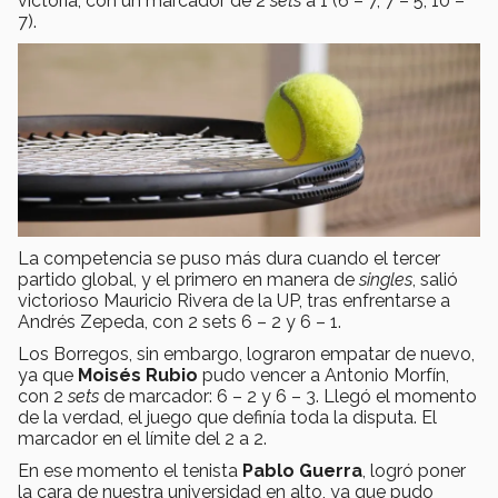
victoria, con un marcador de 2
sets
a 1 (6 – 7, 7 – 5, 10 –
7).
La competencia se puso más dura cuando el tercer
partido global, y el primero en manera de
singles
, salió
victorioso Mauricio Rivera de la UP, tras enfrentarse a
Andrés Zepeda, con 2 sets 6 – 2 y 6 – 1.
Los Borregos, sin embargo, lograron empatar de nuevo,
ya que
Moisés Rubio
pudo vencer a Antonio Morfín,
con 2
sets
de marcador: 6 – 2 y 6 – 3. Llegó el momento
de la verdad, el juego que definía toda la disputa. El
marcador en el límite del 2 a 2.
En ese momento el tenista
Pablo Guerra
, logró poner
la cara de nuestra universidad en alto, ya que pudo