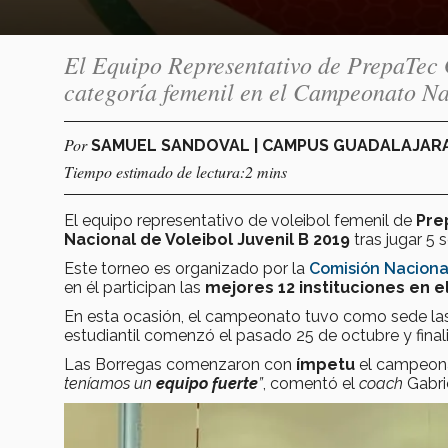
El Equipo Representativo de PrepaTec
categoría femenil en el Campeonato N
Por
SAMUEL SANDOVAL | CAMPUS GUADALAJAR
Tiempo estimado de lectura:2 mins
El equipo representativo de voleibol femenil de
Pre
Nacional de Voleibol Juvenil B 2019
tras jugar 5 
Este torneo es organizado por la
Comisión Nacional
en él participan las
mejores 12 instituciones en el
En esta ocasión, el campeonato tuvo como sede la
estudiantil comenzó el pasado 25 de octubre y fina
Las Borregas comenzaron con
ímpetu
el campeonat
teníamos un
equipo fuerte
”
, comentó el
coach
Gabri