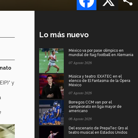
Lo más nuevo
México va por pase olímpico en
mundial de flag football en Alemania
07 Agosto 2026
nato
Música y teatro: EXATEC en el
elenco de El Fantasma de la Ópera
IP)* y
México
07 Agosto 2026
a
Borregos CCM van por el
campeonato en liga mayor de
americano
e
06 Agosto 2026
Del escenario de PrepaTec Qro al
teatro musical en Estados Unidos