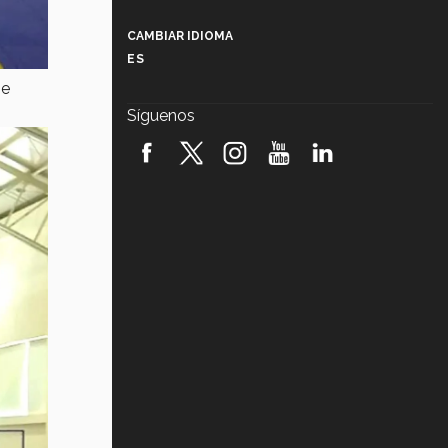
Más que un festival cultural: así es
la magia de VIBRART 2026 (video)
CAMBIAR IDIOMA
ES
Javier Guzmán: investigación con
impacto social (video)
se
Síguenos
¡México, en el top del mundial de
robótica FIRST 2026! (video)
Vida Tec: Pasión, disciplina y
básquetbol, con Gael Adame
(video)
¿Cómo es el Modelo Educativo
Tec? (video)
Vida Tec: Feminismo e Inteligencia
Artificial, Paola Ricaurte (video)