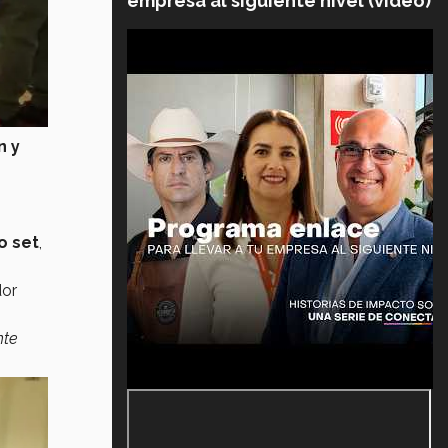
empresa al siguiente nivel (video)
n y
o set
,
dor
nte