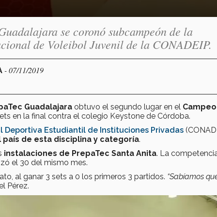
 Guadalajara se coronó subcampeón de la
acional de Voleibol Juvenil de la CONADEIP.
- 07/11/2019
A
paTec Guadalajara
obtuvo el segundo lugar en el
Campeo
sets en la final contra el colegio Keystone de Córdoba.
 Deportiva Estudiantil de Instituciones Privadas
(CONADE
 país de esta disciplina y categoría
.
s
instalaciones de PrepaTec Santa Anita
. La competenci
lizó el 30 del mismo mes.
o, al ganar 3 sets a 0 los primeros 3 partidos.
“Sabíamos qu
el Pérez.