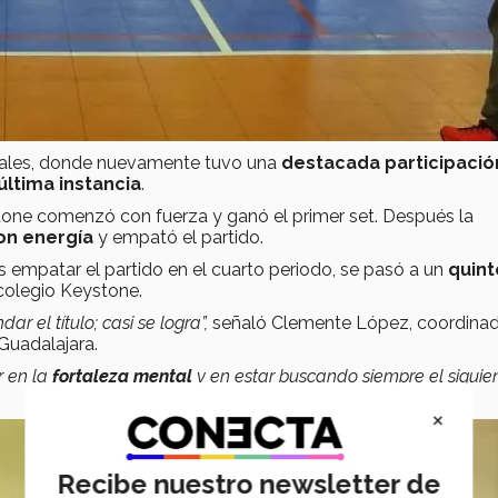
inales, donde nuevamente tuvo una
destacada participació
 última instancia
.
stone comenzó con fuerza y ganó el primer set. Después la
on energía
y empató el partido.
 empatar el partido en el cuarto periodo, se pasó a un
quint
 colegio Keystone.
 el título; casi se logra”,
señaló Clemente López, coordina
Guadalajara.
r en la
fortaleza mental
y en estar buscando siempre el siguie
×
Recibe nuestro newsletter de