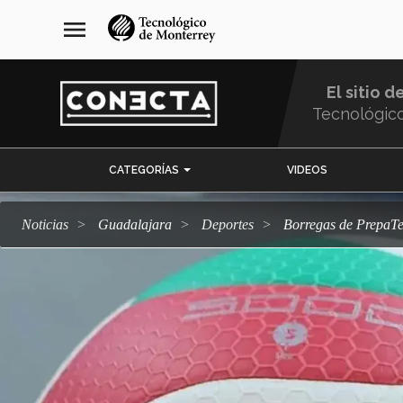
Pasar
navegación
menu
al
principal
contenido
principal
El sitio d
Tecnológic
Menu
CATEGORÍAS
VIDEOS
Comunidad
Noticias
Guadalajara
deportes
Borregas de PrepaT