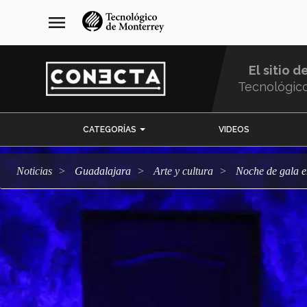
Pasar
navegación
menu
al
principal
contenido
principal
El sitio d
Tecnológic
Menu
CATEGORÍAS
VIDEOS
Comunidad
Noticias
Guadalajara
arte y cultura
Noche de gala 