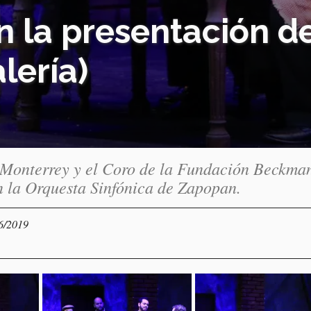
 la presentación de
lería)
 Monterrey y el Coro de la Fundación Beckma
 la Orquesta Sinfónica de Zapopan.
06/2019