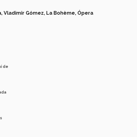
,
Vladimir Gómez,
La Bohème,
Ópera
ni de
lada
os