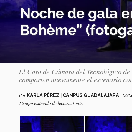
Noche de gala en
Bohème” (fotoga
El Coro de Cámara del Tecnológico de
comparten nuevamente el escenario con
Por
- 06/
KARLA PÉREZ | CAMPUS GUADALAJARA
Tiempo estimado de lectura:1 min