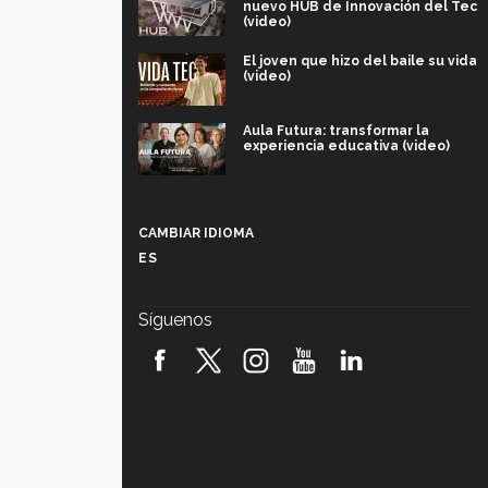
nuevo HUB de Innovación del Tec
(video)
El joven que hizo del baile su vida
(video)
Aula Futura: transformar la
experiencia educativa (video)
Más que un festival cultural: así es
la magia de VIBRART 2026 (video)
CAMBIAR IDIOMA
ES
Javier Guzmán: investigación con
impacto social (video)
Síguenos
¡México, en el top del mundial de
robótica FIRST 2026! (video)
Vida Tec: Pasión, disciplina y
básquetbol, con Gael Adame
(video)
¿Cómo es el Modelo Educativo