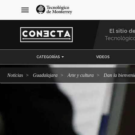
Pasar
navegación
menu
al
principal
contenido
principal
El sitio d
Tecnológic
Menu
CATEGORÍAS
VIDEOS
Comunidad
Noticias
Guadalajara
arte y cultura
Dan la bienven