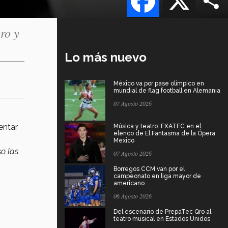
ro y
Lo más nuevo
México va por pase olímpico en
mundial de flag football en Alemania
07 Agosto 2026
entar
Música y teatro: EXATEC en el
elenco de El Fantasma de la Ópera
Mexico
o las
07 Agosto 2026
Borregos CCM van por el
campeonato en liga mayor de
americano
06 Agosto 2026
Del escenario de PrepaTec Qro al
teatro musical en Estados Unidos