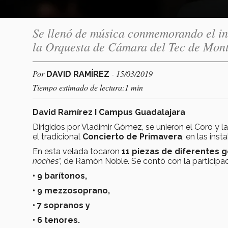
Se llenó de música conmemorando el ini
la Orquesta de Cámara del Tec de Mon
Por
- 15/03/2019
DAVID RAMÍREZ
Tiempo estimado de lectura:1 min
David Ramírez I Campus Guadalajara
Dirigidos por Vladimir Gómez, se unieron el Coro y
el tradicional
Concierto de Primavera
, en las ins
En esta velada tocaron
11 piezas de diferentes 
noches”,
de Ramón Noble. Se contó con la participa
• 9 barítonos,
• 9 mezzosoprano,
• 7 sopranos y
• 6 tenores.