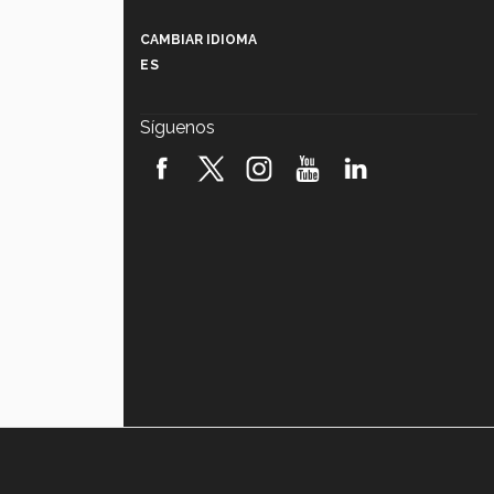
Más que un festival cultural: así es
la magia de VIBRART 2026 (video)
CAMBIAR IDIOMA
ES
Javier Guzmán: investigación con
impacto social (video)
Síguenos
¡México, en el top del mundial de
robótica FIRST 2026! (video)
Vida Tec: Pasión, disciplina y
básquetbol, con Gael Adame
(video)
¿Cómo es el Modelo Educativo
Tec? (video)
Vida Tec: Feminismo e Inteligencia
Artificial, Paola Ricaurte (video)