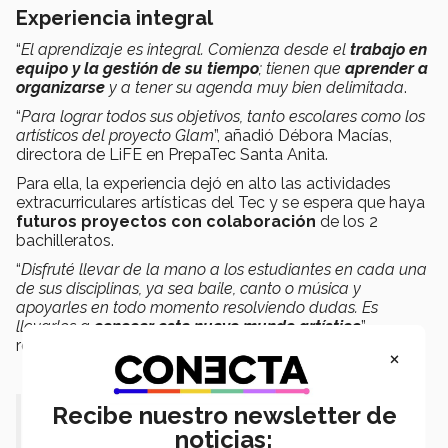
Experiencia integral
“
El aprendizaje es integral. Comienza desde el
trabajo en
equipo y la gestión de su tiempo
; tienen que
aprender a
organizarse
y a tener su agenda muy bien delimitada
.
“
Para lograr todos sus objetivos, tanto escolares como los
artísticos del proyecto Glam
”, añadió Débora Macías,
directora de LiFE en PrepaTec Santa Anita.
Para ella, la experiencia dejó en alto las actividades
extracurriculares artísticas del Tec y se espera que haya
futuros proyectos con colaboración
de los 2
bachilleratos.
“
Disfruté llevar de la mano a los estudiantes en cada una
de sus disciplinas, ya sea baile, canto o música y
apoyarles en todo momento resolviendo dudas. Es
llevarlos a
conocer este nuevo mundo artístico
”,
reflexionó Brian.
×
Recibe nuestro newsletter de
“Se armó un muy buen equipo para el
noticias: