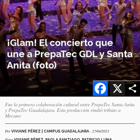
¡Glam! El concierto que
une a PrepaTec GDL y Santa
Anita (foto)
Facebook
X
Fue la primera colaboración cultural entre PrepaTec Santa Anita
y PrepaTec Guadalajara. Esta producción rindió tributo a
Mecano
Por
- 27/04/2023
VIVIANE PÉREZ | CAMPUS GUADALAJARA
Fotos
VIVIANE PÉREZ, PAOLA SANTIAGO, PATRICIO LUNA