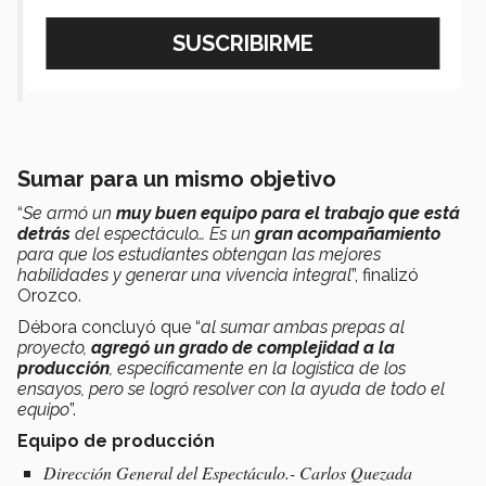
trabajo que está detrás del
espectáculo… Es un gran
acompañamiento”.- Patricia Orozco.
Sumar para un mismo objetivo
“
Se armó un
muy buen equipo para el trabajo que está
detrás
del espectáculo… Es un
gran acompañamiento
para que los estudiantes obtengan las mejores
habilidades y generar una vivencia integral
”, finalizó
Orozco.
Débora concluyó que “
al sumar ambas prepas al
proyecto,
agregó un grado de complejidad a la
producción
, específicamente en la logística de los
ensayos, pero se logró resolver con la ayuda de todo el
equipo
”.
Equipo de producción
Dirección General del Espectáculo.- Carlos Quezada