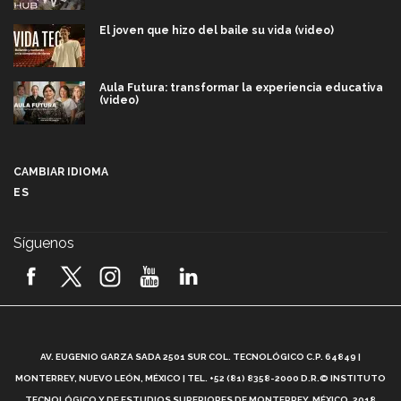
El joven que hizo del baile su vida (video)
Aula Futura: transformar la experiencia educativa
(video)
Más que un festival cultural: así es la magia de
VIBRART 2026 (video)
CAMBIAR IDIOMA
ES
Javier Guzmán: investigación con impacto social
(video)
Síguenos
¡México, en el top del mundial de robótica FIRST
2026! (video)
Vida Tec: Pasión, disciplina y básquetbol, con Gael
Adame (video)
A
AV. EUGENIO GARZA SADA 2501 SUR COL. TECNOLÓGICO C.P. 64849 |
L
¿Cómo es el Modelo Educativo Tec? (video)
MONTERREY, NUEVO LEÓN, MÉXICO | TEL. +52 (81) 8358-2000 D.R.© INSTITUTO
TECNOLÓGICO Y DE ESTUDIOS SUPERIORES DE MONTERREY, MÉXICO. 2018