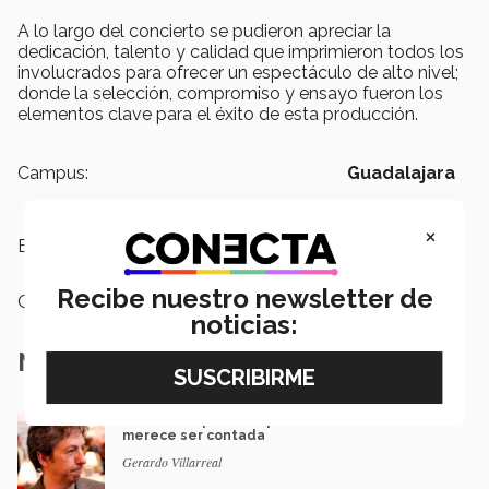
A lo largo del concierto se pudieron apreciar la
dedicación, talento y calidad que imprimieron todos los
involucrados para ofrecer un espectáculo de alto nivel;
donde la selección, compromiso y ensayo fueron los
elementos clave para el éxito de esta producción.
Campus:
Guadalajara
×
Etiquetas:
arte y cultura,
Música,
Ensamble
Recibe nuestro newsletter de
Categoría:
Arte y Cultura
noticias:
Notas Relacionadas
El escritor que dice que la derrota también
merece ser contada
Gerardo Villarreal