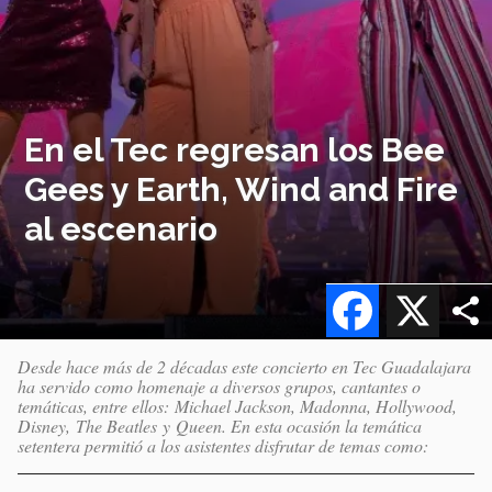
En el Tec regresan los Bee
Gees y Earth, Wind and Fire
al escenario
Facebook
X
Desde hace más de 2 décadas este concierto en Tec Guadalajara
ha servido como homenaje a diversos grupos, cantantes o
temáticas, entre ellos: Michael Jackson, Madonna, Hollywood,
Disney, The Beatles y Queen. En esta ocasión la temática
setentera permitió a los asistentes disfrutar de temas como: