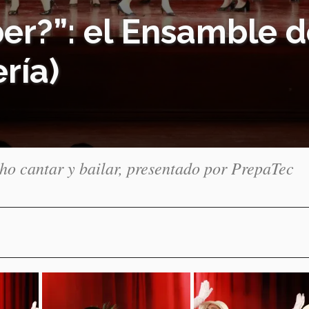
r?”: el Ensamble d
ría)
cho cantar y bailar, presentado por PrepaTec