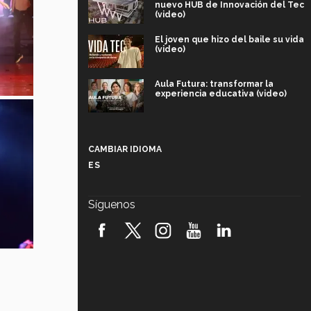
nuevo HUB de Innovación del Tec
(video)
El joven que hizo del baile su vida
(video)
Aula Futura: transformar la
experiencia educativa (video)
Más que un festival cultural: así es
la magia de VIBRART 2026 (video)
CAMBIAR IDIOMA
ES
Javier Guzmán: investigación con
impacto social (video)
Síguenos
¡México, en el top del mundial de
robótica FIRST 2026! (video)
Vida Tec: Pasión, disciplina y
básquetbol, con Gael Adame
(video)
¿Cómo es el Modelo Educativo