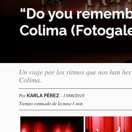
“Do you remembe
Colima (Fotogale
Un viaje por los ritmos que nos han he
Colima.
Por
- 13/06/2018
KARLA PÉREZ
Tiempo estimado de lectura:1 min