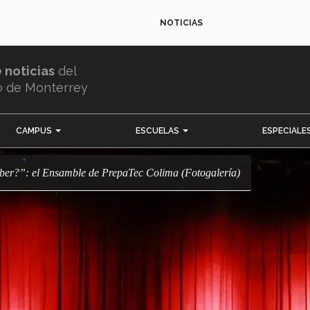
NOTICIAS
e noticias
del
o de Monterrey
CAMPUS
ESCUELAS
ESPECIALE
mber?”: el Ensamble de PrepaTec Colima (Fotogalería)