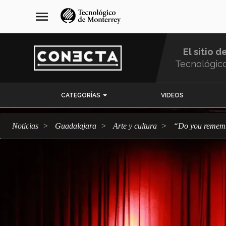
Pasar
navegación
menu
al
principal
contenido
principal
El sitio d
Tecnológic
Menu
CATEGORÍAS
VIDEOS
Comunidad
Noticias
Guadalajara
arte y cultura
“Do you reme