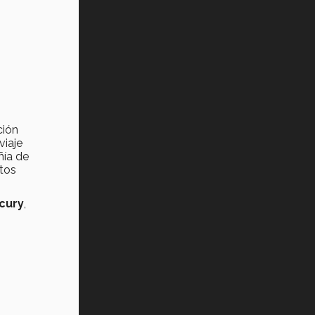
Tec? (video)
Vida Tec: Feminismo e Inteligencia
Artificial, Paola Ricaurte (video)
ción
viaje
ñía de
itos
cury
,