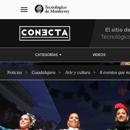
Pasar
navegación
menu
al
principal
contenido
principal
El sitio d
Tecnológic
Menu
CATEGORÍAS
VIDEOS
Comunidad
Noticias
Guadalajara
arte y cultura
8 eventos que n