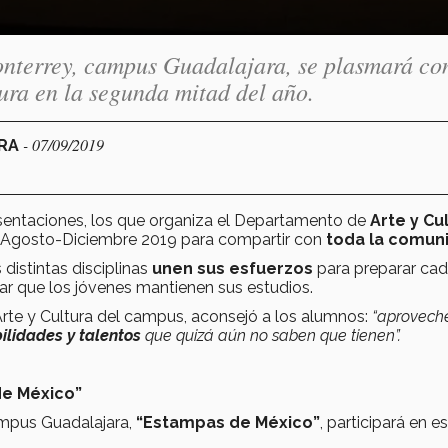
onterrey, campus Guadalajara, se plasmará con
ura en la segunda mitad del año.
- 07/09/2019
ARA
esentaciones, los que organiza el Departamento de
Arte y Cu
o Agosto-Diciembre 2019 para compartir con
toda la comun
s distintas disciplinas
unen sus esfuerzos
para preparar ca
 par que los jóvenes mantienen sus estudios.
rte y Cultura del campus, aconsejó a los alumnos:
“aprovech
bilidades y talentos
que quizá aún no saben que tienen”.
de México”
ampus Guadalajara,
“Estampas de México”
, participará en e