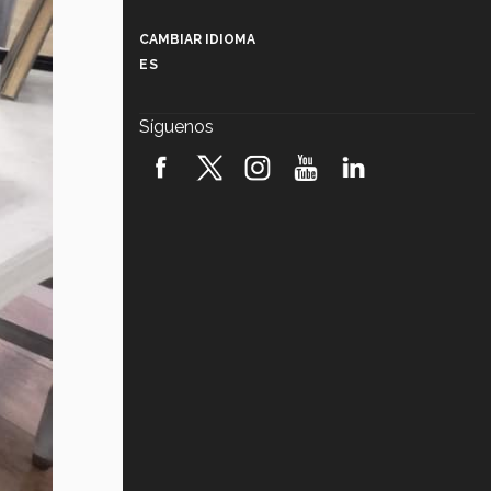
Más que un festival cultural: así es
la magia de VIBRART 2026 (video)
CAMBIAR IDIOMA
ES
Javier Guzmán: investigación con
impacto social (video)
Síguenos
¡México, en el top del mundial de
robótica FIRST 2026! (video)
Vida Tec: Pasión, disciplina y
básquetbol, con Gael Adame
(video)
¿Cómo es el Modelo Educativo
Tec? (video)
Vida Tec: Feminismo e Inteligencia
Artificial, Paola Ricaurte (video)