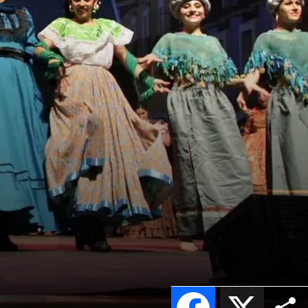
a
Facebook
X