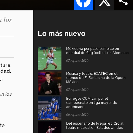
 los
Lo más nuevo
México va por pase olímpico en
mundial de flag football en Alemania
07 Agosto 2026
ltura
idad.
Música y teatro: EXATEC en el
elenco de El Fantasma de la Ópera
da
México
07 Agosto 2026
en las
Borregos CCM van por el
campeonato en liga mayor de
americano
06 Agosto 2026
Del escenario de PrepaTec Qro al
ste
teatro musical en Estados Unidos