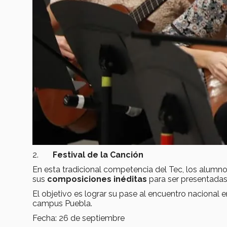
2.
Festival de la Canción
En esta tradicional competencia del Tec, los alumnos
sus
composiciones inéditas
para ser presentadas
El objetivo es lograr su pase al encuentro nacional e
campus Puebla.
Fecha: 26 de septiembre