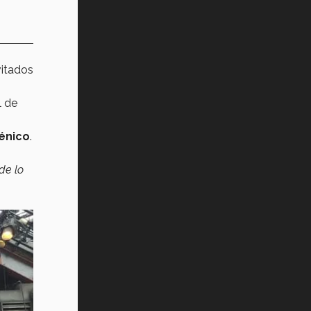
vitados
l de
énico
.
de lo