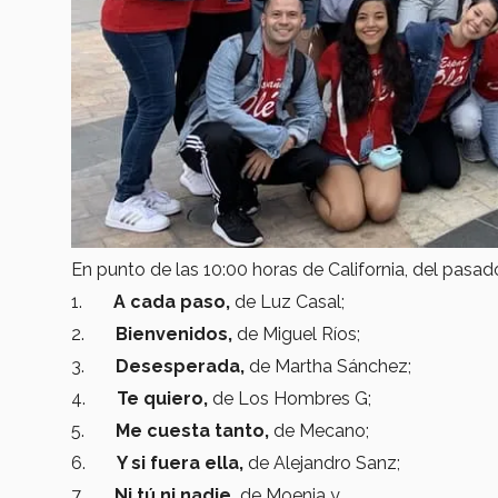
En punto de las 10:00 horas de California, del pasado
1.
A cada paso,
de Luz Casal;
2.
Bienvenidos,
de Miguel Ríos;
3.
Desesperada,
de Martha Sánchez;
4.
Te quiero,
de Los Hombres G;
5.
Me cuesta tanto,
de Mecano;
6.
Y si fuera ella,
de Alejandro Sanz;
7.
Ni tú ni nadie,
de Moenia y