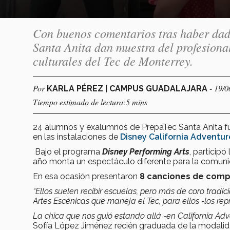
Con buenos comentarios tras haber dad
Santa Anita dan muestra del profesiona
culturales del Tec de Monterrey.
Por
- 19/
KARLA PÉREZ | CAMPUS GUADALAJARA
Tiempo estimado de lectura:5 mins
24 alumnos y exalumnos de PrepaTec Santa Anita fu
en las instalaciones de
Disney California Adventur
Bajo el programa
Disney Performing Arts
, particip
año monta un espectáculo diferente para la comuni
En esa ocasión presentaron
8 canciones de comp
“Ellos suelen recibir escuelas, pero más de coro tradic
Artes Escénicas que maneja el Tec, para ellos -los r
La chica que nos guió estando allá -en California Ad
Sofía López Jiménez recién graduada de la modalida