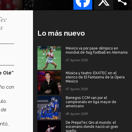
Tec
s
Lo más nuevo
México va por pase olímpico en
mundial de flag football en Alemania
07 Agosto 2026
 Olé”
Música y teatro: EXATEC en el
elenco de El Fantasma de la Ópera
Mexico
año con
07 Agosto 2026
Borregos CCM van por el
ulo.
campeonato en liga mayor de
americano
l de
06 Agosto 2026
De PrepaTec Qro al mundo: el
ntó,
escenario donde nació un gran
sueño