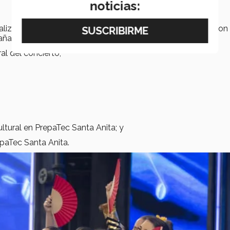
noticias:
alizó el contacto con el programa de Disney. Los prepararon
aron durante su viaje. Ellos fueron:
ral del concierto;
ltural en PrepaTec Santa Anita; y
paTec Santa Anita.