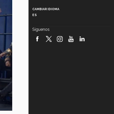
Más que un festival cultural: así es
la magia de VIBRART 2026 (video)
CAMBIAR IDIOMA
ES
Javier Guzmán: investigación con
impacto social (video)
Síguenos
¡México, en el top del mundial de
robótica FIRST 2026! (video)
Vida Tec: Pasión, disciplina y
básquetbol, con Gael Adame
(video)
¿Cómo es el Modelo Educativo
Tec? (video)
Vida Tec: Feminismo e Inteligencia
Artificial, Paola Ricaurte (video)