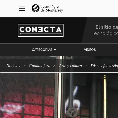
Pasar
navegación
menu
al
principal
contenido
principal
El sitio d
Tecnológic
Menu
CATEGORÍAS
VIDEOS
Comunidad
Noticias
Guadalajara
arte y cultura
Disney fue tes