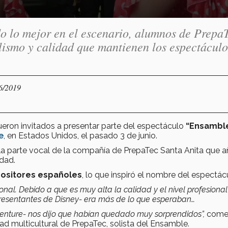
o lo mejor en el escenario, alumnos de Prepa
lismo y calidad que mantienen los espectáculo
06/2019
eron invitados a presentar parte del espectáculo
“Ensamble
e
, en Estados Unidos, el pasado 3 de junio.
ó la parte vocal de la compañía de PrepaTec Santa Anita que 
dad.
ositores españoles
, lo que inspiró el nombre del espectác
ional. Debido a que es muy alta la calidad y el nivel profesiona
epresentantes de Disney- era más de lo que esperaban…
venture- nos dijo que habían quedado muy sorprendidos”,
come
d multicultural de PrepaTec, solista del Ensamble.