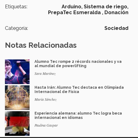
Etiquetas:
Arduino,
Sistema de riego,
PrepaTec Esmeralda ,
Donación
Categoría:
Sociedad
Notas Relacionadas
Alumno Tec rompe 2 récords nacionales y va
al mundial de powerlifting
Sara Martínez
Hasta Irán: Alumno Tec destaca en Olimpiada
Internacional de Física
María Sánchez
Experiencia alemana: alumno Tec logra beca
internacional en idiomas
Paulina Gaspar