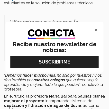
estudiantes en la solución de problemas técnicos.
“Por primera vez tenemos la
oportunidad de que estos proyectos
×
sean donados para algo que genere
Recibe nuestro newsletter de
impacto”
.-
María Bárbara Salinas
noticias:
Luna.
“Debemos
hacer mucho más
, no solo por nuestros niños,
sino también por
nuestros colegas
que quieren seguir
aprendiendo y mejorar todo lo que puedan”
, concluyó la
profesora.
En el futuro, la profesora
María Bárbara Salinas
planea
mejorar el proyecto
incorporando sistemas de
captación y filtración de agua de lluvia
, así como