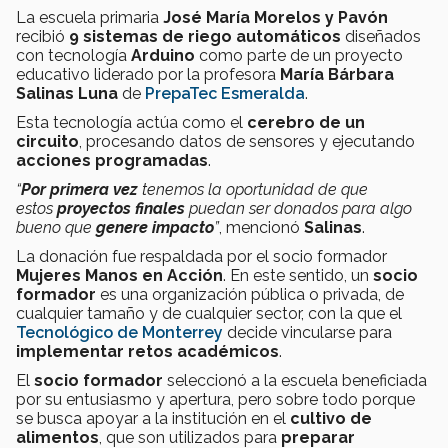
La escuela primaria
José María Morelos y Pavón
recibió
9 sistemas de riego automáticos
diseñados
con tecnología
Arduino
como parte de un proyecto
educativo liderado por la profesora
María Bárbara
Salinas Luna
de
PrepaTec Esmeralda
.
Esta tecnología actúa como el
cerebro de un
circuito
, procesando datos de sensores y ejecutando
acciones programadas
.
“
Por primera vez
tenemos la oportunidad de que
estos
proyectos finales
puedan ser donados para algo
bueno que
genere impacto
”
, mencionó
Salinas
.
La donación fue respaldada por el socio formador
Mujeres Manos en Acción
. En este sentido, un
socio
formador
es una organización pública o privada, de
cualquier tamaño y de cualquier sector, con la que el
Tecnológico de Monterrey
decide vincularse para
implementar retos académicos
.
El
socio formador
seleccionó a la escuela beneficiada
por su entusiasmo y apertura, pero sobre todo porque
se busca apoyar a la institución en el
cultivo de
alimentos
, que son utilizados para
preparar