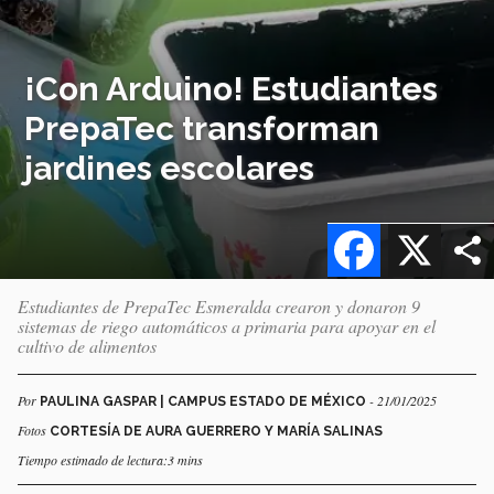
¡Con Arduino! Estudiantes
PrepaTec transforman
jardines escolares
Facebook
X
Estudiantes de PrepaTec Esmeralda crearon y donaron 9
sistemas de riego automáticos a primaria para apoyar en el
cultivo de alimentos
Por
- 21/01/2025
PAULINA GASPAR | CAMPUS ESTADO DE MÉXICO
Fotos
CORTESÍA DE AURA GUERRERO Y MARÍA SALINAS
Tiempo estimado de lectura:3 mins