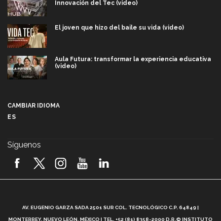
Innovación del Tec (video)
El joven que hizo del baile su vida (video)
Aula Futura: transformar la experiencia educativa
(video)
Más que un festival cultural: así es la magia de
VIBRART 2026 (video)
CAMBIAR IDIOMA
ES
Javier Guzmán: investigación con impacto social
(video)
Síguenos
¡México, en el top del mundial de robótica FIRST
2026! (video)
Vida Tec: Pasión, disciplina y básquetbol, con Gael
Adame (video)
A
AV. EUGENIO GARZA SADA 2501 SUR COL. TECNOLÓGICO C.P. 64849 |
L
¿Cómo es el Modelo Educativo Tec? (video)
MONTERREY, NUEVO LEÓN, MÉXICO | TEL. +52 (81) 8358-2000 D.R.© INSTITUTO