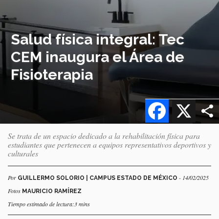
Salud física integral: Tec
CEM inaugura el Área de
Fisioterapia
Facebook
X
Se trata de un espacio dedicado a la rehabilitación física para
estudiantes que pertenecen a equipos representativos deportivos y
culturales
Por
- 14/02/2025
GUILLERMO SOLORIO | CAMPUS ESTADO DE MÉXICO
Fotos
MAURICIO RAMÍREZ
Tiempo estimado de lectura:3 mins